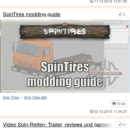
17.12.2015 13:21:26
SpinTires modding-guide
0
Spin Tires
—
Spin Tires wiki
13.3k
02.12.2015 11:36:37
Video Spin-Reifen: Trailer, reviews und gameplay
0