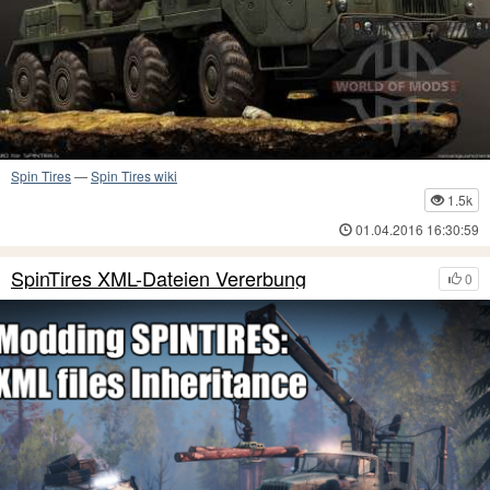
Spin Tires
—
Spin Tires wiki
1.5k
01.04.2016 16:30:59
SpinTires XML-Dateien Vererbung
0