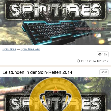
Spin Tires
—
Spin Tires wiki
11k
11.07.2014 16:57:12
Leistungen in der Spin-Reifen 2014
0