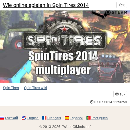
Wie online spielen in Spin Tires 2014
0
Spin Tires
—
Spin Tires wiki
10k
07.07.2014 11:56:53
Русский
English
Français
Español
Português
© 2013-2026, "WorldOfMods.eu"