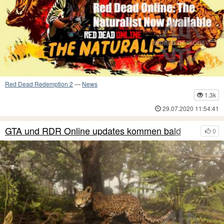
Red Dead Redemption 2
—
News
1.3k
29.07.2020 11:54:41
GTA und RDR Online updates kommen bald
0