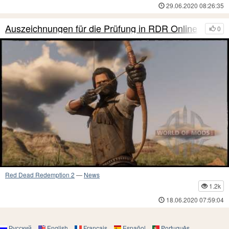
29.06.2020 08:26:35
Auszeichnungen für die Prüfung in RDR Online
0
Red Dead Redemption 2
—
News
1.2k
18.06.2020 07:59:04
Русский
English
Français
Español
Português