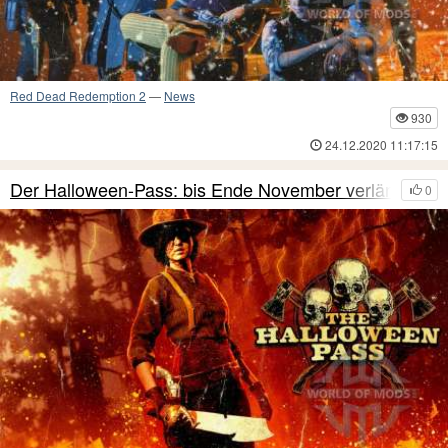
Red Dead Redemption 2
—
News
930
24.12.2020 11:17:15
Der Halloween-Pass: bis Ende November verlängert
0