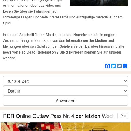
es Informationen über das video und
Lesen Sie über die Führungen auf
schwierige Fragen und viele interessante und einzigartige material auf dem
Spiel.
In diesem Abschnitt finden Sie die neuesten Nachrichten, die in engem
Zusammenhang mit dem Spiel von den Informationen der Medien und
Meinungen über das Spiel von den Spielern selbst. Darüber hinaus sind alle
news von Red Dead Redemption 2 Sie diskutieren können Sie auf unserer
website.
Facebook
Twitter
VK
Te
Anwenden
RDR Online Outlaw Pass Nr. 4 der letzten Woche
0