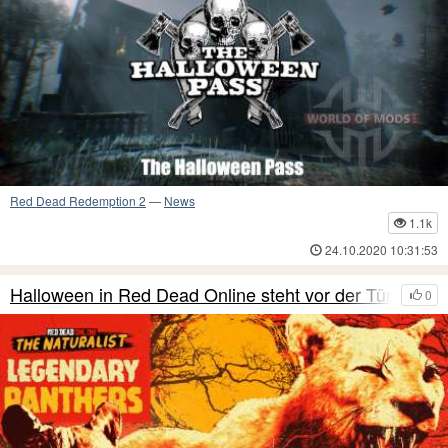
Red Dead Redemption 2
—
News
1.1k
24.10.2020 10:31:53
Halloween in Red Dead Online steht vor der Tür
0