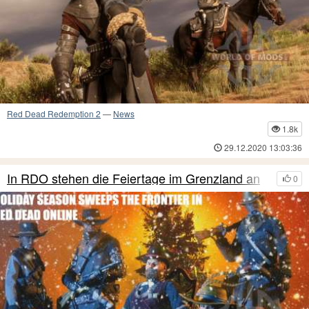
Red Dead Redemption 2
—
News
1.8k
29.12.2020 13:03:36
In RDO stehen die Feiertage im Grenzland an
0