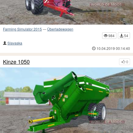
Farming Simulator 2015
—
Überladewagen
984
54
Slavaska
10.04.2019 00:14:40
Kinze 1050
0