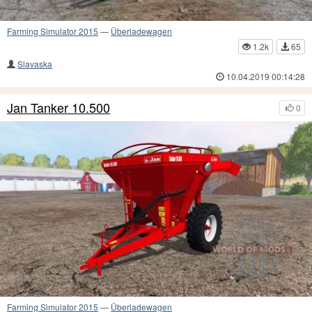
Farming Simulator 2015
—
Überladewagen
1.2k
65
Slavaska
10.04.2019 00:14:28
Jan Tanker 10.500
0
Farming Simulator 2015
—
Überladewagen