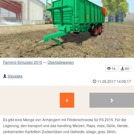
Farming Simulator 2015
—
Überladewagen
1k
60
Slavaska
11.05.2017 14:09:17
5
4
3
2
1
5
Es gibt eine Menge von Anhängern mit Förderschnecke für FS 2015. Für die
Lagerung, den transport und das handling Weizen, Raps, mais, Gülle, Gerste,
zerkleinerten Kartoffeln Zuckerrüben und Getreide, silage, gras, Stroh,