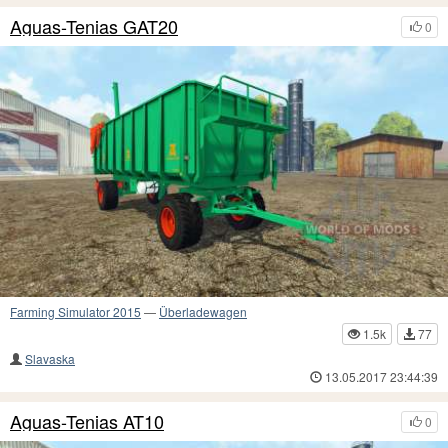
Aguas-Tenias GAT20
0
Farming Simulator 2015
—
Überladewagen
1.5k
77
Slavaska
13.05.2017 23:44:39
Aguas-Tenias AT10
0