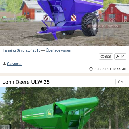
Farming Simulator 2015
—
Überladewagen
606
46
Slavaska
26.05.2021 18:55:40
John Deere ULW 35
0