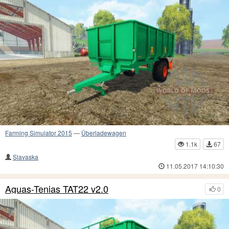
Farming Simulator 2015
—
Überladewagen
1.1k
67
Slavaska
11.05.2017 14:10:30
Aguas-Tenias TAT22 v2.0
0