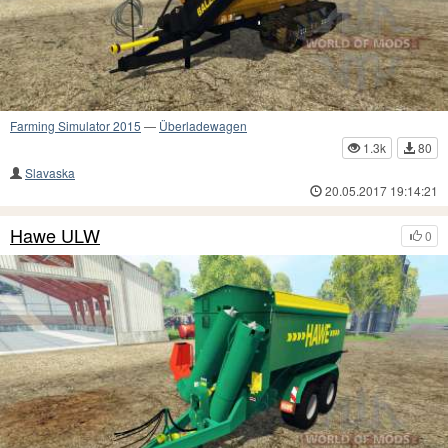
Farming Simulator 2015
—
Überladewagen
1.3k
80
Slavaska
20.05.2017 19:14:21
Hawe ULW
0