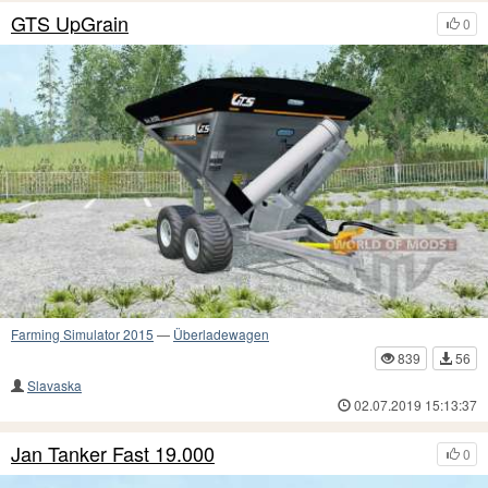
GTS UpGrain
0
Farming Simulator 2015
—
Überladewagen
839
56
Slavaska
02.07.2019 15:13:37
Jan Tanker Fast 19.000
0