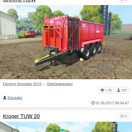
Farming Simulator 2015
—
Überladewagen
1.7k
107
Slavaska
31.05.2017 09:34:47
Kroger TUW 20
0