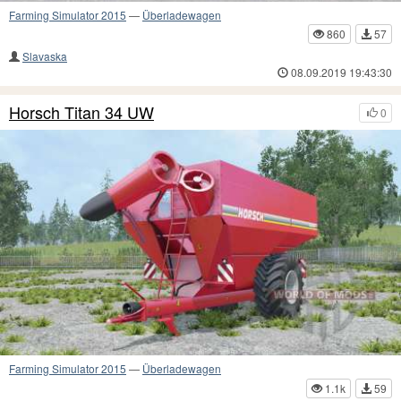
Farming Simulator 2015
—
Überladewagen
860
57
Slavaska
08.09.2019 19:43:30
Horsch Titan 34 UW
0
Farming Simulator 2015
—
Überladewagen
1.1k
59