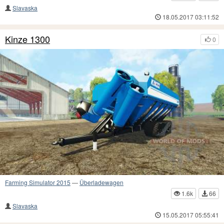
Slavaska
18.05.2017 03:11:52
Kinze 1300
0
Farming Simulator 2015
—
Überladewagen
1.6k
66
Slavaska
15.05.2017 05:55:41