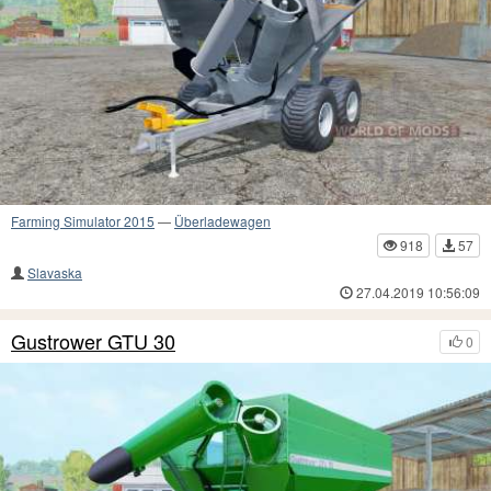
Farming Simulator 2015
—
Überladewagen
918
57
Slavaska
27.04.2019 10:56:09
Gustrower GTU 30
0