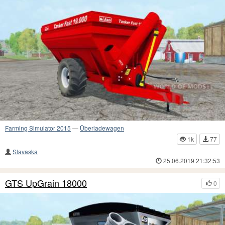
Farming Simulator 2015
—
Überladewagen
1k
77
Slavaska
25.06.2019 21:32:53
GTS UpGrain 18000
0