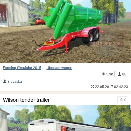
Farming Simulator 2015
—
Überladewagen
1.3k
86
Slavaska
22.05.2017 02:42:23
Wilson tender trailer
0