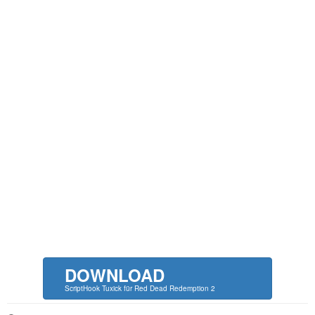
DOWNLOAD
ScriptHook Tuxick für Red Dead Redemption 2