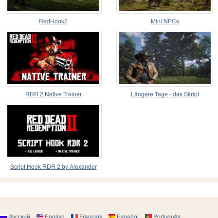
RedHook2
Mini NPCs
RDR 2 Native Trainer
Längere Tage - das Skript
Script Hook RDR 2 by Alexander
Blade
Русский
English
Français
Español
Português