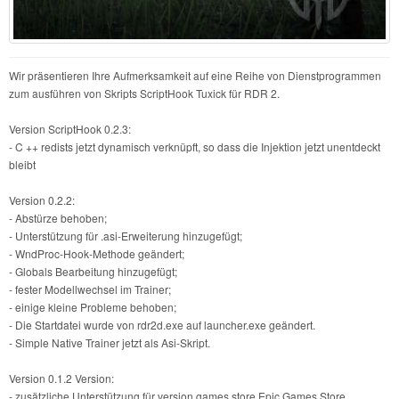
Wir präsentieren Ihre Aufmerksamkeit auf eine Reihe von Dienstprogrammen
zum ausführen von Skripts ScriptHook Tuxick für RDR 2.
Version ScriptHook 0.2.3:
- C ++ redists jetzt dynamisch verknüpft, so dass die Injektion jetzt unentdeckt
bleibt
Version 0.2.2:
- Abstürze behoben;
- Unterstützung für .asi-Erweiterung hinzugefügt;
- WndProc-Hook-Methode geändert;
- Globals Bearbeitung hinzugefügt;
- fester Modellwechsel im Trainer;
- einige kleine Probleme behoben;
- Die Startdatei wurde von rdr2d.exe auf launcher.exe geändert.
- Simple Native Trainer jetzt als Asi-Skript.
Version 0.1.2 Version:
- zusätzliche Unterstützung für version games store Epic Games Store.