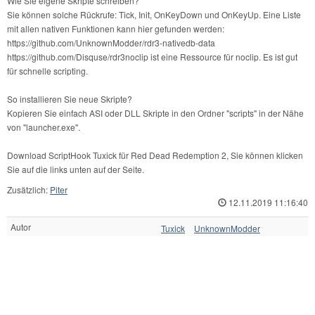
Wie Sie eigene Skripte schreiben?
Sie können solche Rückrufe: Tick, Init, OnKeyDown und OnKeyUp. Eine Liste
mit allen nativen Funktionen kann hier gefunden werden:
https://github.com/UnknownModder/rdr3-nativedb-data
https://github.com/Disquse/rdr3noclip ist eine Ressource für noclip. Es ist gut
für schnelle scripting.
So installieren Sie neue Skripte?
Kopieren Sie einfach ASI oder DLL Skripte in den Ordner "scripts" in der Nähe
von "launcher.exe".
Download ScriptHook Tuxick für Red Dead Redemption 2, Sie können klicken
Sie auf die links unten auf der Seite.
Zusätzlich:
Piter
12.11.2019 11:16:40
Autor
Tuxick
UnknownModder