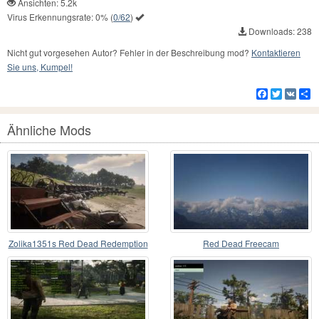
Ansichten: 5.2k
Virus Erkennungsrate:
0%
(
0/62
)
Downloads: 238
Nicht gut vorgesehen Autor? Fehler in der Beschreibung mod?
Kontaktieren
Sie uns, Kumpel!
Facebook
Twitter
VK
Te
Ähnliche Mods
Zolika1351s Red Dead Redemption
Red Dead Freecam
2 Trainer