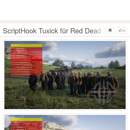
ScriptHook Tuxick für Red Dead Redempt
0