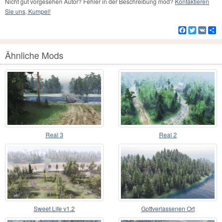
Nicht gut vorgesehen Autor? Fehler in der Beschreibung mod?
Kontaktieren
Sie uns, Kumpel!
Facebook
Twitter
VK
Te
Ähnliche Mods
Real 3
Real 2
Sweet Life v1.2
Gottverlassenen Ort