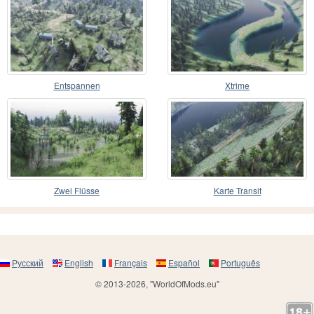
Entspannen
Xtrime
Zwei Flüsse
Karte Transit
Русский
English
Français
Español
Português
© 2013-2026, "WorldOfMods.eu"