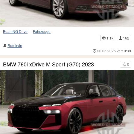
BeamNG Drive
—
Fahrzeuge
1.1k
162
RemIrvin
20.05.2025 21:10:39
BMW 760i xDrive M Sport (G70) 2023
0