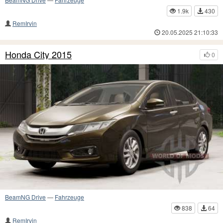
1.9k
430
RemIrvin
20.05.2025 21:10:33
Honda City 2015
0
BeamNG Drive
—
Fahrzeuge
838
64
RemIrvin