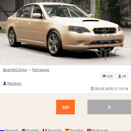
BeamNG Drive
—
Fahrzeuge
528
28
RemIrvin
20.05.2025 21:10:19
320
319
318
317
316
315
314
313
312
31
320
Русский
English
Français
Español
Português