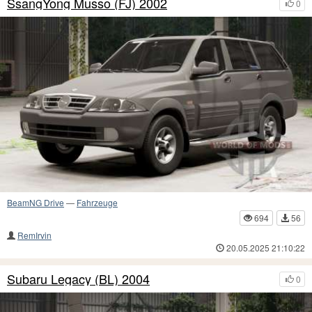
SsangYong Musso (FJ) 2002
0
BeamNG Drive
—
Fahrzeuge
694
56
RemIrvin
20.05.2025 21:10:22
Subaru Legacy (BL) 2004
0