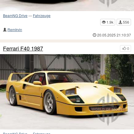
BeamNG Drive
—
Fahrzeuge
1.9k
556
RemIrvin
20.05.2025 21:10:37
Ferrari F40 1987
0
BeamNG Drive
—
Fahrzeuge