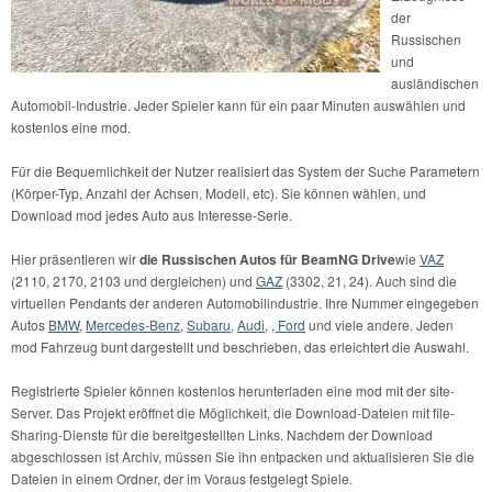
der
Russischen
und
ausländischen
Automobil-Industrie. Jeder Spieler kann für ein paar Minuten auswählen und
kostenlos eine mod.
Für die Bequemlichkeit der Nutzer realisiert das System der Suche Parametern
(Körper-Typ, Anzahl der Achsen, Modell, etc). Sie können wählen, und
Download mod jedes Auto aus Interesse-Serie.
Hier präsentieren wir
die Russischen Autos für BeamNG Drive
wie
VAZ
(2110, 2170, 2103 und dergleichen) und
GAZ
(3302, 21, 24). Auch sind die
virtuellen Pendants der anderen Automobilindustrie. Ihre Nummer eingegeben
Autos
BMW
,
Mercedes-Benz
,
Subaru
,
Audi
,
, Ford
und viele andere. Jeden
mod Fahrzeug bunt dargestellt und beschrieben, das erleichtert die Auswahl.
Registrierte Spieler können kostenlos herunterladen eine mod mit der site-
Server. Das Projekt eröffnet die Möglichkeit, die Download-Dateien mit file-
Sharing-Dienste für die bereitgestellten Links. Nachdem der Download
abgeschlossen ist Archiv, müssen Sie ihn entpacken und aktualisieren Sie die
Dateien in einem Ordner, der im Voraus festgelegt Spiele.