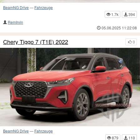
BeamNG Drive
—
Fahrzeuge
1.7k
394
RemIrvin
05.06.2025 11:22:08
Chery Tiggo 7 (T1E) 2022
0
BeamNG Drive
—
Fahrzeuge
879
110