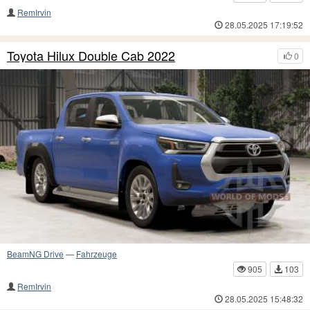
RemIrvin
28.05.2025 17:19:52
Toyota Hilux Double Cab 2022
0
BeamNG Drive
—
Fahrzeuge
905
103
RemIrvin
28.05.2025 15:48:32