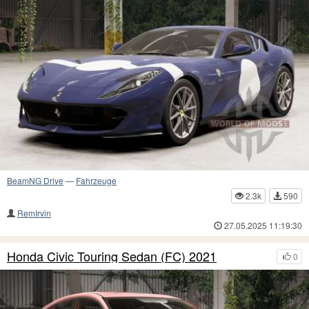
BeamNG Drive
—
Fahrzeuge
2.3k
590
RemIrvin
27.05.2025 11:19:30
Honda Civic Touring Sedan (FC) 2021
0