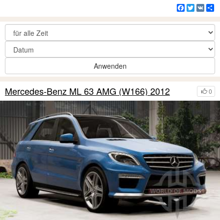
Facebook
Twitter
VK
Te
Anwenden
Mercedes-Benz ML 63 AMG (W166) 2012
0