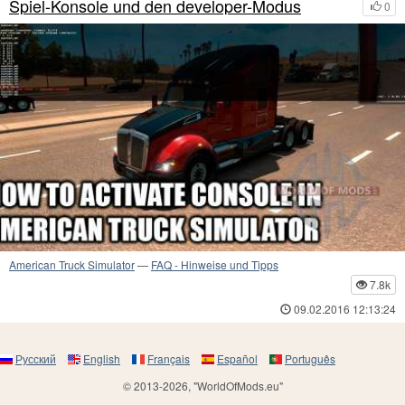
Spiel-Konsole und den developer-Modus
0
American Truck Simulator
—
FAQ - Hinweise und Tipps
7.8k
09.02.2016 12:13:24
Русский
English
Français
Español
Português
© 2013-2026, "WorldOfMods.eu"