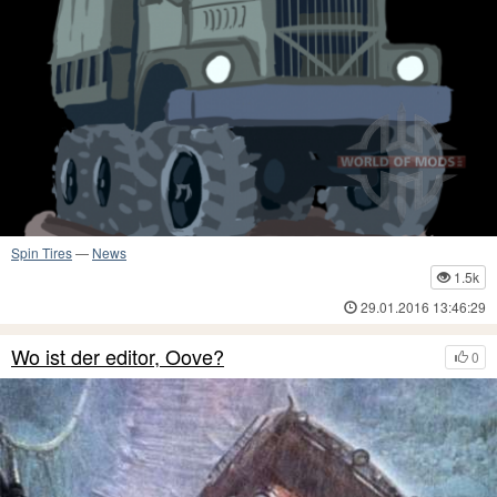
Spin Tires
—
News
1.5k
29.01.2016 13:46:29
Wo ist der editor, Oove?
0