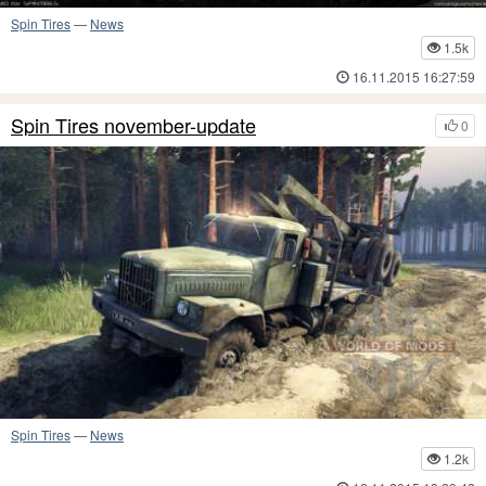
Spin Tires
—
News
1.5k
16.11.2015 16:27:59
Spin Tires november-update
0
Spin Tires
—
News
1.2k