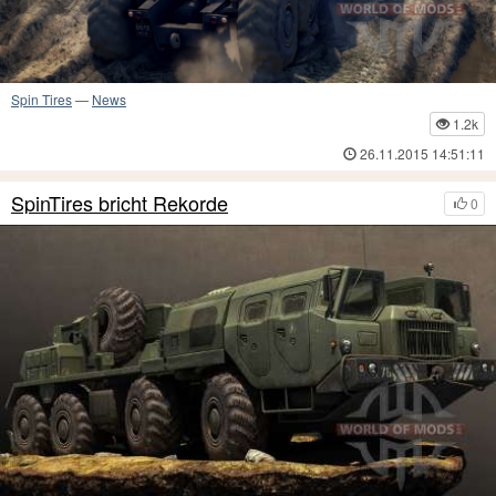
Spin Tires
—
News
1.2k
26.11.2015 14:51:11
SpinTires bricht Rekorde
0