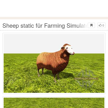
Sheep static für Farming Simulator 2015
0