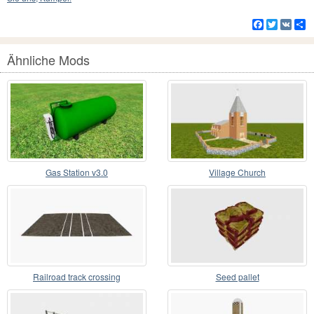
Facebook
Twitter
VK
Te
Ähnliche Mods
Gas Station v3.0
Village Church
Railroad track crossing
Seed pallet