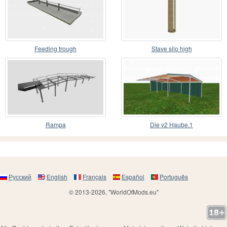
Feeding trough
Stave silo high
Rampa
Die v2 Haube.1
Русский
English
Français
Español
Português
© 2013-2026, "WorldOfMods.eu"