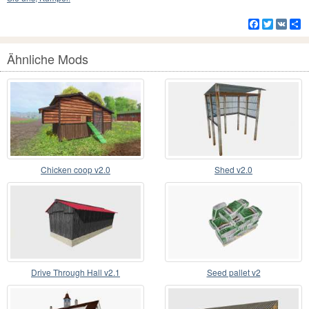
Facebook
Twitter
VK
Te
Ähnliche Mods
Chicken coop v2.0
Shed v2.0
Drive Through Hall v2.1
Seed pallet v2