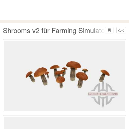
Shrooms v2 für Farming Simulator 2015
0