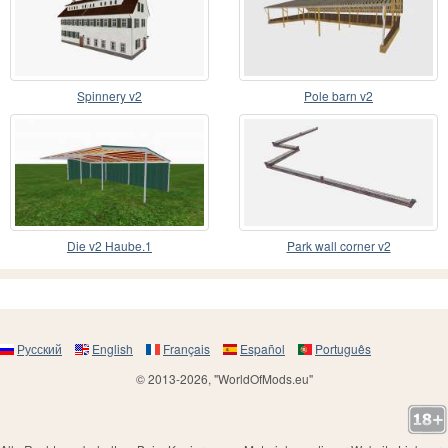
Spinnery v2
Pole barn v2
Die v2 Haube.1
Park wall corner v2
Русский
English
Français
Español
Português
© 2013-2026, "WorldOfMods.eu"