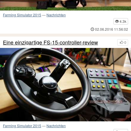
Farming Simulator 2015
—
Nachrichten
4.3k
02.06.2016 11:56:02
Eine einzigartige FS-15-controller-review
0
Farming Simulator 2015
—
Nachrichten