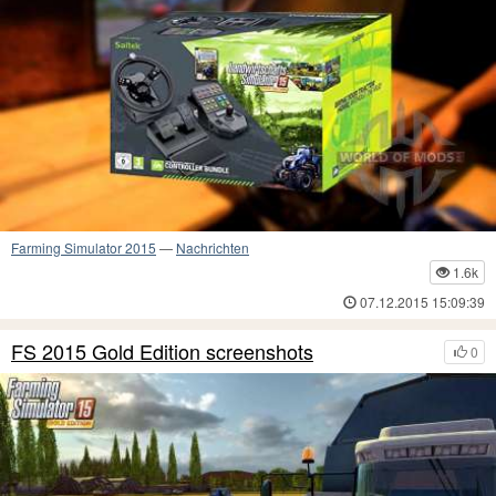
Farming Simulator 2015
—
Nachrichten
1.6k
07.12.2015 15:09:39
FS 2015 Gold Edition screenshots
0