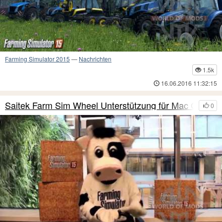
Farming Simulator 2015
—
Nachrichten
1.5k
16.06.2016 11:32:15
Saitek Farm Sim Wheel Unterstützung für Mac OS X
0