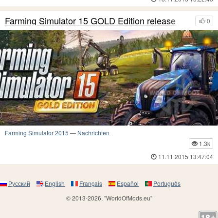
Farming Simulator 15 GOLD Edition release
0
Farming Simulator 2015
—
Nachrichten
1.3k
11.11.2015 13:47:04
Русский
English
Français
Español
Português
© 2013-2026, "WorldOfMods.eu"