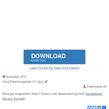
DOWNLOAD
KamAZ 5320
Laden Sie die Zip-Datei ohne Installer
Ansichten: 973
Virus Erkennungsrate:
0%
(
0/1
)
Downloads: 40
Nicht gut vorgesehen Autor? Fehler in der Beschreibung mod?
Kontaktieren
Sie uns, Kumpel!
Facebook
Twitter
VK
Te