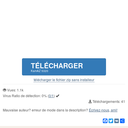
TÉLÉCHARGER
KamAZ 5320
télécharger le fichier zip sans installeur
Vues: 1.1k
Virus Ratio de détection:
0%
(
0/1
)
Téléchargements: 41
Mauvaise auteur? erreur de mode dans la description?
Écrivez-nous, ami!
Facebook
Twitter
VK
Pa