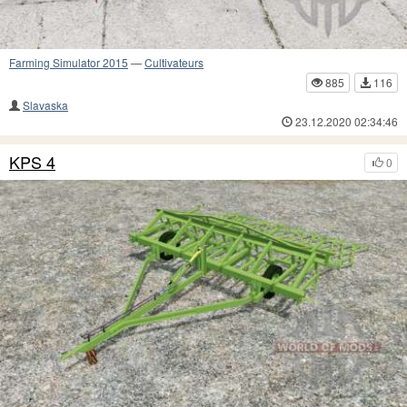
Farming Simulator 2015
—
Cultivateurs
885
116
Slavaska
23.12.2020 02:34:46
KPS 4
0