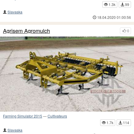
1.3k
99
Slavaska
18.04.2020 01:00:56
Agrisem Agromulch
0
Farming Simulator 2015
—
Cultivateurs
1.7k
114
Slavaska