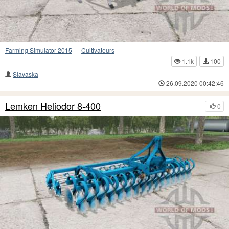
Farming Simulator 2015
—
Cultivateurs
1.1k
100
Slavaska
26.09.2020 00:42:46
Lemken Heliodor 8-400
0