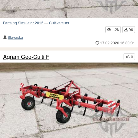
Farming Simulator 2015
—
Cultivateurs
1.2k
96
Slavaska
17.02.2020 16:30:01
Agram Geo-Culti F
0