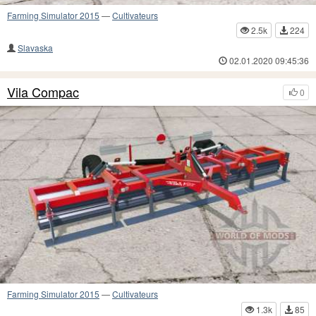
Farming Simulator 2015
—
Cultivateurs
2.5k
224
Slavaska
02.01.2020 09:45:36
Vila Compac
0
Farming Simulator 2015
—
Cultivateurs
1.3k
85