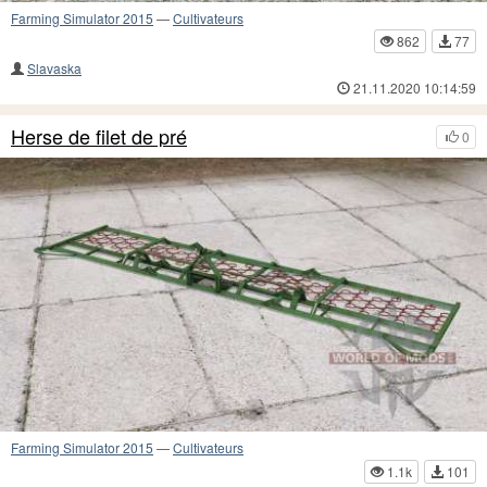
Farming Simulator 2015
—
Cultivateurs
862
77
Slavaska
21.11.2020 10:14:59
Herse de filet de pré
0
Farming Simulator 2015
—
Cultivateurs
1.1k
101