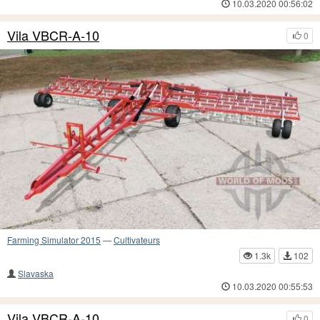
10.03.2020 00:56:02
Vila VBCR-A-10
0
Farming Simulator 2015
—
Cultivateurs
1.3k
102
Slavaska
10.03.2020 00:55:53
Vila VBCR-A-10
0