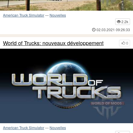
American Truck Simulator
—
Nouvelles
2.2k
02.03.2021 09:26:33
World of Trucks: nouveaux développement
0
American Truck Simulator
—
Nouvelles