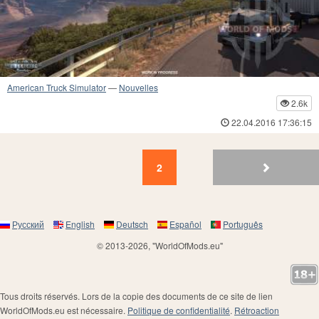
American Truck Simulator
—
Nouvelles
2.6k
22.04.2016 17:36:15
2
1
2
Русский
English
Deutsch
Español
Português
© 2013-2026, "WorldOfMods.eu"
Tous droits réservés. Lors de la copie des documents de ce site de lien
WorldOfMods.eu est nécessaire.
Politique de confidentialité
.
Rétroaction