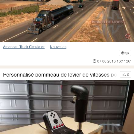
American Truck Simulator
—
Nouvelles
3k
07.06.2016 16:11:07
Personnalisé pommeau de levier de vitesses pour
0