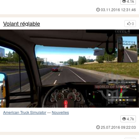
4.1k
03.11.2016 12:31:46
Volant réglable
0
American Truck Simulator
—
Nouvelles
4.7k
25.07.2016 09:22:03