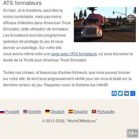
ATS formateurs
Eh bien, et le troisième, peut-être la
moins confortable, mais pas moins
efficace chiterstva dans Amerucan Truck
Simulator, cette utilisation de formateur.
Les formateurs sont des programmes
spéciaux de piratage du jeu et vous
donner un avantage. Sur notre site,
nous avons même créé une
page avec l'ATS formateurs
, où vous trouverez la
durée de la Trinité pour American Truck Simulator.
Toutes ces choses, et beaucoup d'autres tricheurs, que vous pouvez trouver
sur notre site. Ils sont tous soigneusement vérifié pour les virus et testé sur la
dernière version du jeu. Rappelez-vous: la tricherie tue intérêt!
Facebook
Twitter
VK
Pa
Русский
English
Deutsch
Español
Português
© 2013-2026, "WorldOfMods.eu"