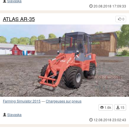
Slavaska
20.08.2018 17:09:33
ATLAS AR-35
0
Farming Simulator 2015
—
Chargeuses sur pneus
1.6k
15
Slavaska
12.08.2018 23:02:43