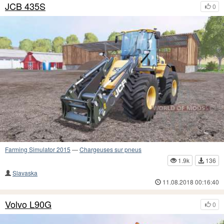
JCB 435S
0
Farming Simulator 2015
—
Chargeuses sur pneus
1.9k
136
Slavaska
11.08.2018 00:16:40
Volvo L90G
0