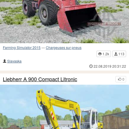
Farming Simulator 2015
—
Chargeuses sur pneus
1.2k
113
Slavaska
22.08.2019 20:31:22
Liebherr A 900 Compact Litronic
0