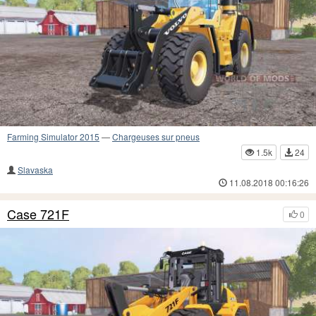
Farming Simulator 2015
—
Chargeuses sur pneus
1.5k
24
Slavaska
11.08.2018 00:16:26
Case 721F
0