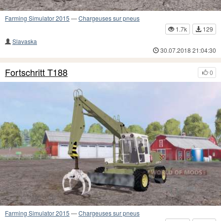
Farming Simulator 2015
—
Chargeuses sur pneus
1.7k
129
Slavaska
30.07.2018 21:04:30
Fortschritt T188
0
Farming Simulator 2015
—
Chargeuses sur pneus