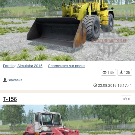
Farming Simulator 2015
—
Chargeuses sur pneus
1.5k
125
Slavaska
23.08.2019 16:17:41
T-156
0