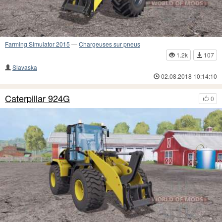
Farming Simulator 2015
—
Chargeuses sur pneus
1.2k
107
Slavaska
02.08.2018 10:14:10
Caterpillar 924G
0