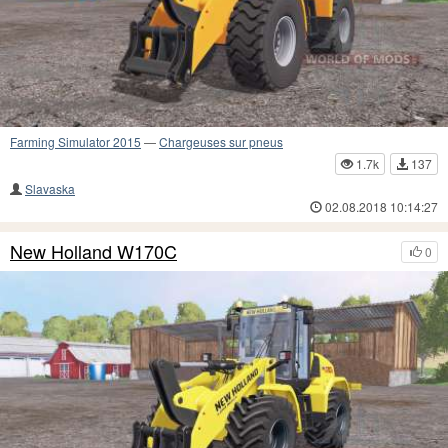
Farming Simulator 2015
—
Chargeuses sur pneus
1.7k
137
Slavaska
02.08.2018 10:14:27
New Holland W170C
0