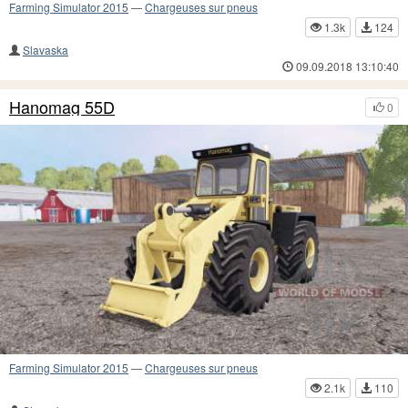
Farming Simulator 2015
—
Chargeuses sur pneus
1.3k
124
Slavaska
09.09.2018 13:10:40
Hanomag 55D
0
Farming Simulator 2015
—
Chargeuses sur pneus
2.1k
110