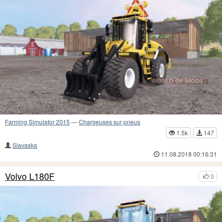
Farming Simulator 2015
—
Chargeuses sur pneus
1.5k
147
Slavaska
11.08.2018 00:16:31
Volvo L180F
0