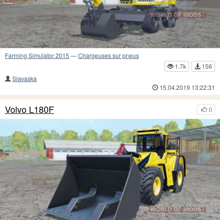
Farming Simulator 2015
—
Chargeuses sur pneus
1.7k
156
Slavaska
15.04.2019 13:22:31
Volvo L180F
0