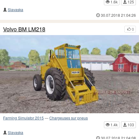
1.6k
125
Slavaska
30.07.2018 21:04:26
Volvo BM LM218
0
Farming Simulator 2015
—
Chargeuses sur pneus
1.4k
103
Slavaska
30.07.2018 21:04:08