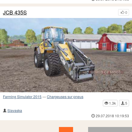
JCB 435S
0
Farming Simulator 2015
—
Chargeuses sur pneus
1.3k
5
Slavaska
29.07.2018 10:19:53
5
4
3
2
1