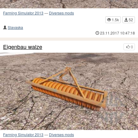
Farming Simulator 2013
—
Diverses mods
1.5k
52
Slavaska
23.11.2017 10:47:18
Eigenbau walze
0
Farming Simulator 2013
—
Diverses mods