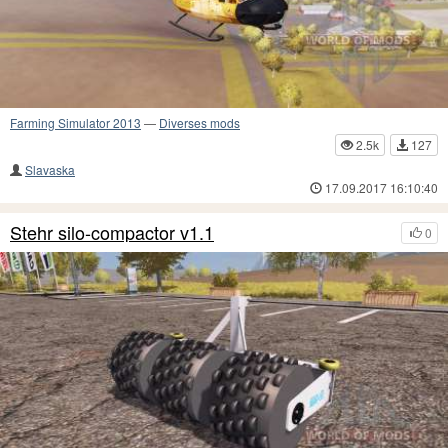
Farming Simulator 2013
—
Diverses mods
2.5k
127
Slavaska
17.09.2017 16:10:40
Stehr silo-compactor v1.1
0