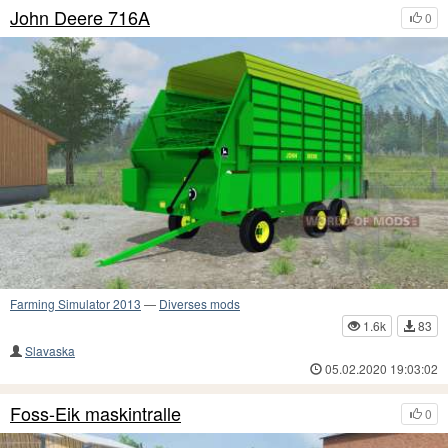
John Deere 716A
0
Farming Simulator 2013
—
Diverses mods
1.6k
83
Slavaska
05.02.2020 19:03:02
Foss-Eik maskintralle
0