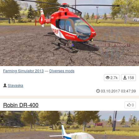
Farming Simulator 2013
—
Diverses mods
2.7k
158
Slavaska
03.10.2017 03:47:39
Robin DR-400
0