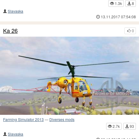
1.3k
8
Slavaska
13.11.2017 07:54:08
Ka 26
0
Farming Simulator 2013
—
Diverses mods
2.7k
93
Slavaska