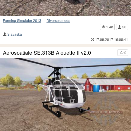
Farming Simulator 2013
—
Diverses mods
1.4k
26
Slavaska
17.09.2017 16:08:41
Aerospatiale SE.313B Alouette II v2.0
0