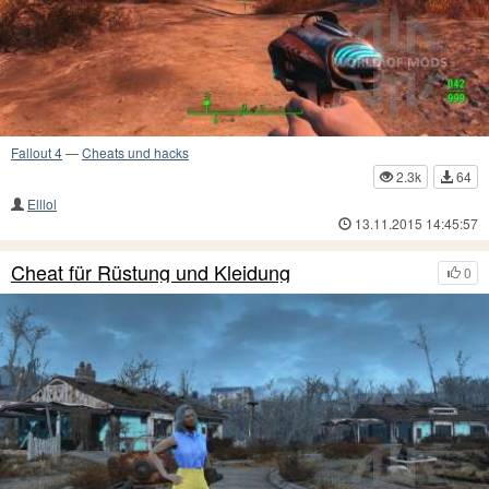
Fallout 4
—
Cheats und hacks
2.3k
64
Elllol
13.11.2015 14:45:57
Cheat für Rüstung und Kleidung
0