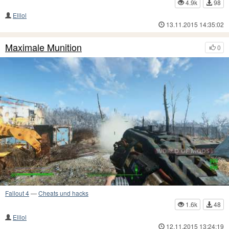
4.9k
98
Elllol
13.11.2015 14:35:02
Maximale Munition
0
Fallout 4
—
Cheats und hacks
1.6k
48
Elllol
12.11.2015 13:24:19