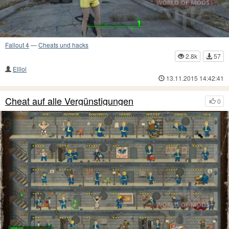
Fallout 4
—
Cheats und hacks
2.8k
57
Elllol
13.11.2015 14:42:41
Cheat auf alle Vergünstigungen
0