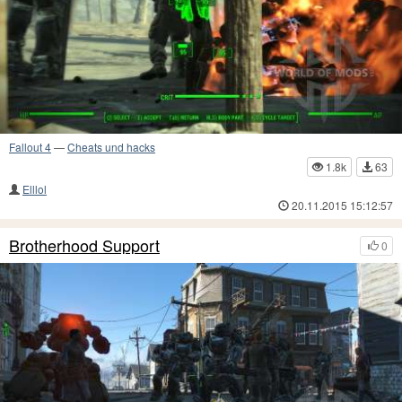
Fallout 4
—
Cheats und hacks
1.8k
63
Elllol
20.11.2015 15:12:57
Brotherhood Support
0