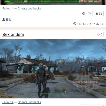
Fallout 4
—
Cheats und hacks
1.7k
52
Elllol
13.11.2015 14:37:10
Sex ändern
0
Fallout 4
—
Cheats und hacks