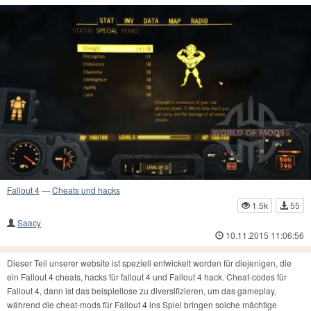
Fallout 4
—
Cheats und hacks
1.5k
55
Saacy
10.11.2015 11:06:56
Dieser Teil unserer website ist speziell entwickelt worden für diejenigen, die
ein Fallout 4 cheats, hacks für fallout 4 und Fallout 4 hack. Cheat-codes für
Fallout 4, dann ist das beispiellose zu diversifizieren, um das gameplay,
während die cheat-mods für Fallout 4 ins Spiel bringen solche mächtige