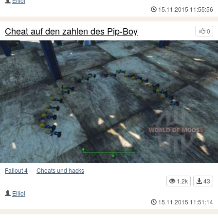
Elllol
15.11.2015 11:55:56
Cheat auf den zahlen des Pip-Boy
0
Fallout 4
—
Cheats und hacks
1.2k
43
Elllol
15.11.2015 11:51:14