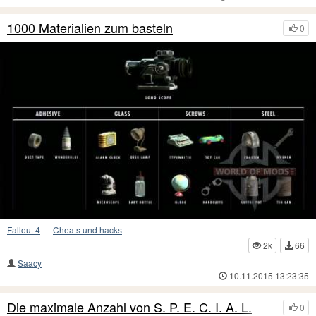
1000 Materialien zum basteln
0
Fallout 4
—
Cheats und hacks
2k
66
Saacy
10.11.2015 13:23:35
Die maximale Anzahl von S. P. E. C. I. A. L.
0