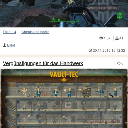
Fallout 4
—
Cheats und hacks
1.5k
41
Elllol
20.11.2015 15:12:32
Vergünstigungen für das Handwerk
0