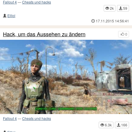
Fallout 4
—
Cheats und hacks
2k
59
Elllol
17.11.2015 14:56:41
Hack, um das Aussehen zu ändern
0
Fallout 4
—
Cheats und hacks
6.3k
166