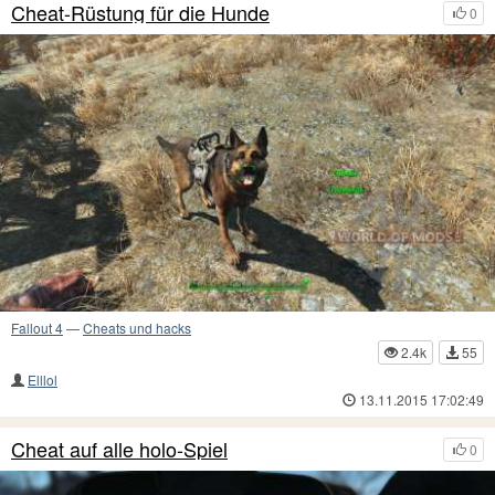
Cheat-Rüstung für die Hunde
0
Fallout 4
—
Cheats und hacks
2.4k
55
Elllol
13.11.2015 17:02:49
Cheat auf alle holo-Spiel
0