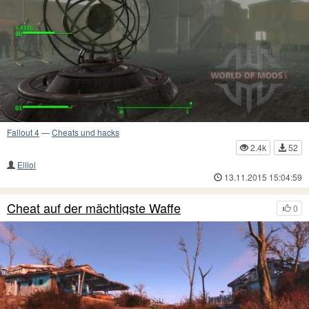
Fallout 4
—
Cheats und hacks
2.4k
52
Elllol
13.11.2015 15:04:59
Cheat auf der mächtigste Waffe
0