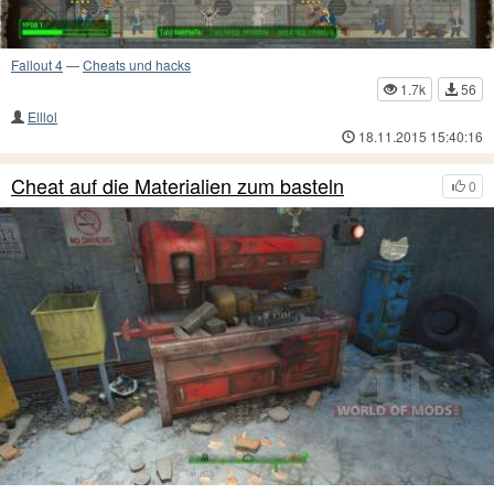
Fallout 4
—
Cheats und hacks
1.7k
56
Elllol
18.11.2015 15:40:16
Cheat auf die Materialien zum basteln
0