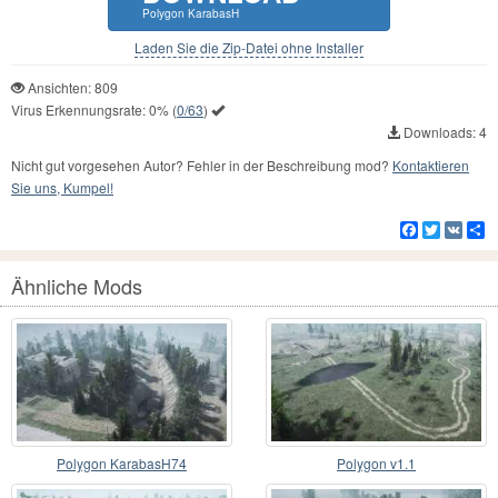
Polygon KarabasH
Laden Sie die Zip-Datei ohne Installer
Ansichten: 809
Virus Erkennungsrate:
0%
(
0/63
)
Downloads: 4
Nicht gut vorgesehen Autor? Fehler in der Beschreibung mod?
Kontaktieren
Sie uns, Kumpel!
Facebook
Twitter
VK
Te
Ähnliche Mods
Polygon KarabasH74
Polygon v1.1