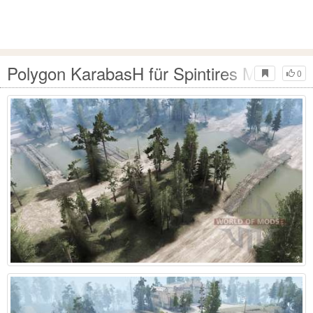
Polygon KarabasH für Spintires MudRunn
0