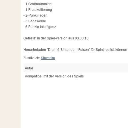
- 1 Großraummine
- 1 Protokollierung
- 2-Punkt-laden
- 5 Sägewerke
- 6 Punkte Intelligenz
Getestet in der Spiel-version aus 03.03.16
Herunterladen "Drain 6: Unter dem Felsen" für Spintires ist, können S
Zusätzlich:
Slavaska
Autor
Kompatibel mit der Version des Spiels