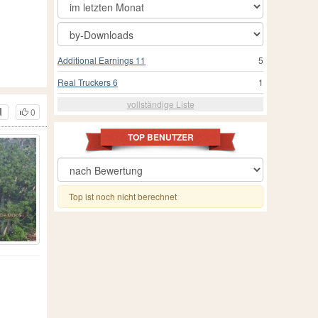
Additional Earnings 11
5
Real Truckers 6
1
vollständige Liste
0
TOP BENUTZER
Top ist noch nicht berechnet