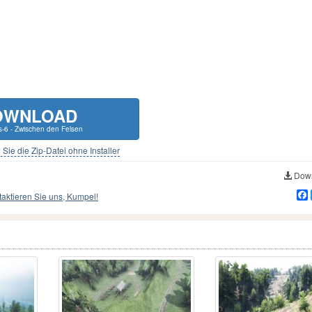
OWNLOAD
s-6 - Zwischen den Felsen
Sie die Zip-Datei ohne Installer
Down
aktieren Sie uns, Kumpel!