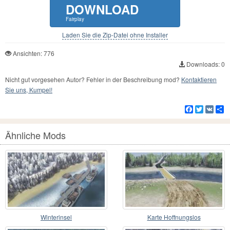
DOWNLOAD
Fairplay
Laden Sie die Zip-Datei ohne Installer
Ansichten: 776
Downloads: 0
Nicht gut vorgesehen Autor? Fehler in der Beschreibung mod?
Kontaktieren
Sie uns, Kumpel!
Facebook
Twitter
VK
Te
Ähnliche Mods
Winterinsel
Karte Hoffnungslos