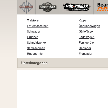
Traktoren
Kipper
Erntemaschinen
Überladewagen
Schwader
Güllefässer
Grubber
Ladewagen
Schneidwerke
Forstgeräte
Sämaschinen
Radlader
Rübenernte
Frontlader
Unterkategorien