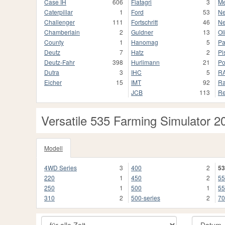
Case IH
606
Fiatagri
3
Me
Caterpillar
1
Ford
53
Ne
Challenger
111
Fortschritt
46
Ne
Chamberlain
2
Guldner
13
Ol
County
1
Hanomag
5
Pa
Deutz
7
Hatz
2
Pi
Deutz-Fahr
398
Hurlimann
21
Po
Dutra
3
IHC
5
R
Eicher
15
IMT
92
Ra
JCB
113
Re
Versatile 535 Farming Simulator 2
Modell
4WD Series
3
400
2
53
220
1
450
2
55
250
1
500
1
55
310
2
500-series
2
70