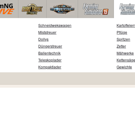
Schneidwekswagen
Kartoffeler
Miststreuer
Pflüge
Dollys
Spritzen
Düngerstreuer
Zetter
Ballentechnik
Mähwerke
Teleskoplader
Kettensäg
Kompaktlader
Gewichte