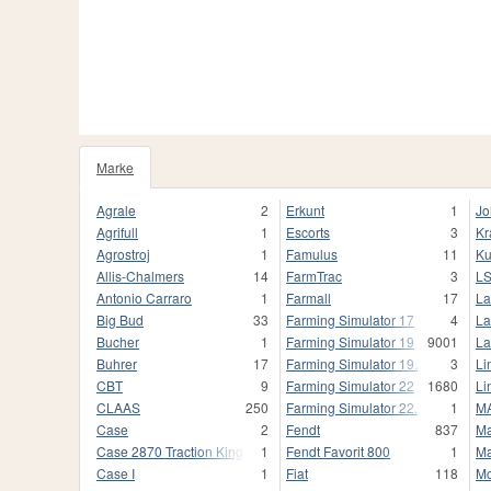
Marke
1020
Agrale
2
Erkunt
1
Jo
Agrifull
1
Escorts
3
Kr
Agrostroj
1
Famulus
11
Ku
Allis-Chalmers
14
FarmTrac
3
L
Antonio Carraro
1
Farmall
17
La
Big Bud
33
Farming Simulator 17
4
La
Bucher
1
Farming Simulator 19
9001
La
Buhrer
17
Farming Simulator 19.
3
Li
CBT
9
Farming Simulator 22
1680
Li
CLAAS
250
Farming Simulator 22.
1
M
Case
2
Fendt
837
Ma
Case 2870 Traction King
1
Fendt Favorit 800
1
Ma
Case I
1
Fiat
118
Mc