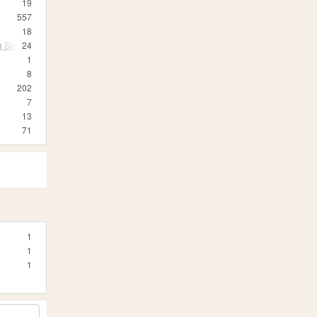
19
557
18
 Simulator 19
24
1
8
202
7
13
71
1
1
1