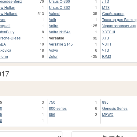
rcedes-Benz
70
Ursus C-360
1
ЛТЗ
w Hollan
1
Ursus C-362
1
МТЗ
w Holland
513
Valmet
35
Слобожанец
iver
1
Valtr
1
Трактор для Farming
squali
1
Valtra
125
Укравтозапчастина
stenBully
8
Valtra N154e
1
ХЗТСШ
rsche-Diesel
1
Versatile
32
ХТЗ
ABA
40
Versatile 2145
1
ЧЗПТ
kovica
18
Volvo
6
ЧТЗ
form
6
Zetor
435
ЮМЗ
017
5
3
750
1
895
0
1
800-series
6
Genesis Series
5
1
856
2
MFWD
0
1
Anwenden