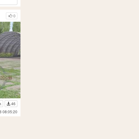
0
k
46
8 08:05:20