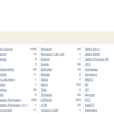
hn Deere
1095
Renault
64
Zetor 3011
amer
14
Renault 1181-4S
1
Zetor 8045
bota
3
Rolnin
1
Zetor Proxima 90
S
3
Same
56
АТЗ
mborghini
69
Schluter
34
Агромаш
ndini
11
Skoda
6
Беларус
nz Bulldog
1
Stara
1
ВМТЗ
nder
1
Steyr
152
ВТ
ndner
33
Tafe
2
ДТ
AN
5
Torpedo
35
Другие
ssey Ferguson
299
URSUS
353
КТЗ
ssey Ferguson 6600
1
UTB
22
КамТЗ
Cormick
11
Ursus C-328
1
Кировец