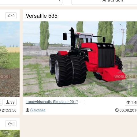
Versatile 535
0
Landwirtschafts-Simulator 2017
—
Traktoren
2
39
1.4
Slavaska
9 21:53:50
06.08.201
0