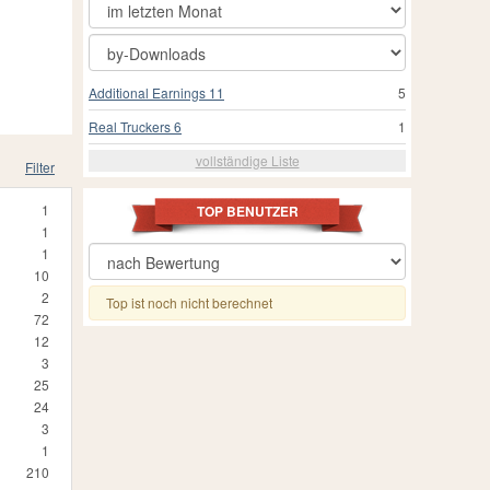
Additional Earnings 11
5
Real Truckers 6
1
vollständige Liste
Filter
1
TOP BENUTZER
1
1
10
2
Top ist noch nicht berechnet
72
12
3
25
24
3
1
210