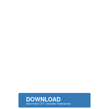
DOWNLOAD
Steyr 6000 CVT〡movable Vorderachse