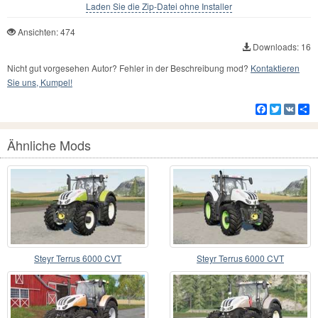
Laden Sie die Zip-Datei ohne Installer
Ansichten: 474
Downloads: 16
Nicht gut vorgesehen Autor? Fehler in der Beschreibung mod?
Kontaktieren
Sie uns, Kumpel!
Facebook
Twitter
VK
Te
Ähnliche Mods
Steyr Terrus 6000 CVT
Steyr Terrus 6000 CVT