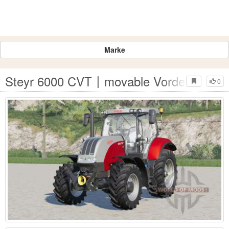
Marke
Steyr 6000 CVT〡movable Vorderachse fü
0