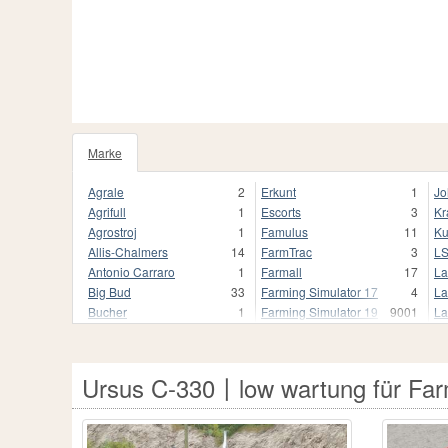
Marke
1020
Agrale
2
Erkunt
1
Jo
Agrifull
1
Escorts
3
Kr
Agrostroj
1
Famulus
11
Ku
Allis-Chalmers
14
FarmTrac
3
L
Antonio Carraro
1
Farmall
17
La
Big Bud
33
Farming Simulator 17
4
La
Bucher
1
Farming Simulator 19
9001
La
Buhrer
17
Farming Simulator 19.
3
Li
CBT
9
Farming Simulator 22
1680
Li
CLAAS
250
Farming Simulator 22.
1
M
Ursus C-330〡low wartung für Far
Case
2
Fendt
837
Ma
Case 2870 Traction King
1
Fendt Favorit 800
1
Ma
Case I
1
Fiat
118
Mc