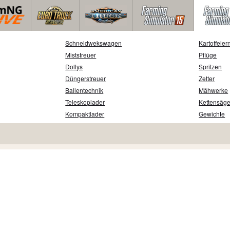
Schneidwekswagen
Kartoffeler
Miststreuer
Pflüge
Dollys
Spritzen
Düngerstreuer
Zetter
Ballentechnik
Mähwerke
Teleskoplader
Kettensäg
Kompaktlader
Gewichte