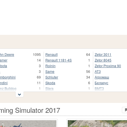
hn Deere
1095
Renault
64
Zetor 3011
amer
14
Renault 1181-4S
1
Zetor 8045
bota
3
Rolnin
1
Zetor Proxima 90
S
3
Same
56
АТЗ
mborghini
69
Schluter
34
Агромаш
ndini
11
Skoda
6
Беларус
nz Bulldog
1
Stara
1
ВМТЗ
nder
1
Steyr
152
ВТ
ndner
33
Tafe
2
ДТ
AN
5
Torpedo
35
Другие
ming Simulator 2017
ssey Ferguson
299
URSUS
353
КТЗ
ssey Ferguson 6600
1
UTB
22
КамТЗ
Cormick
11
Ursus C-328
1
Кировец