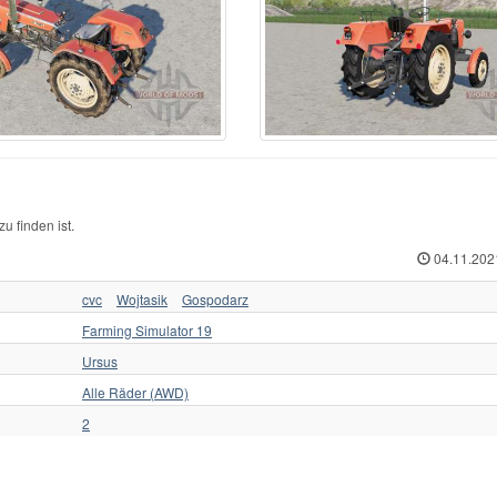
rcedes-Benz
70
Ursus C-360
1
ЛТЗ
w Hollan
1
Ursus C-362
1
МТЗ
w Holland
513
Valmet
35
Слобожанец
iver
1
Valtr
1
Трактор для Farming
squali
1
Valtra
125
Укравтозапчастина
stenBully
8
Valtra N154e
1
ХЗТСШ
rsche-Diesel
1
Versatile
32
ХТЗ
ABA
40
Versatile 2145
1
ЧЗПТ
kovica
18
Volvo
6
ЧТЗ
form
6
Zetor
435
ЮМЗ
u finden ist.
04.11.202
cvc
Wojtasik
Gospodarz
Farming Simulator 19
Ursus
Alle Räder (AWD)
2