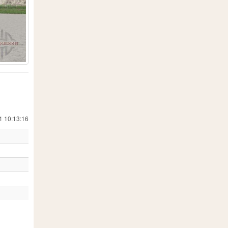
19
557
18
 Simulator 19
24
1
8
202
7
13
71
1 10:13:16