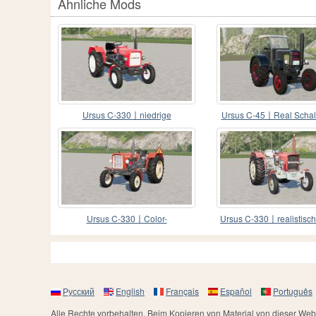
Ähnliche Mods
Ursus C-330〡niedrige
Ursus C-45〡Real Schalt
Wartungskosten
Ursus C-330〡Color-
Ursus C-330〡realistisc
Konfigurationen
Русский
English
Français
Español
Português
Alle Rechte vorbehalten. Beim Kopieren von Material von dieser Webs