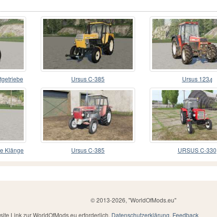
getriebe
Ursus C-385
Ursus 123ꜭ
he Klänge
Ursus C-385
URSUS C-330
© 2013-2026, "WorldOfMods.eu"
ite Link zur WorldOfMods.eu erforderlich.
Datenschutzerklärung
.
Feedback