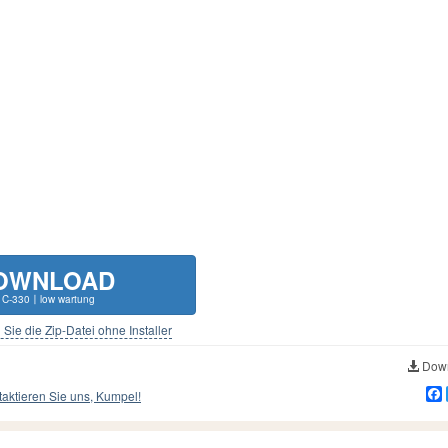
OWNLOAD
 C-330〡low wartung
Sie die Zip-Datei ohne Installer
Down
aktieren Sie uns, Kumpel!