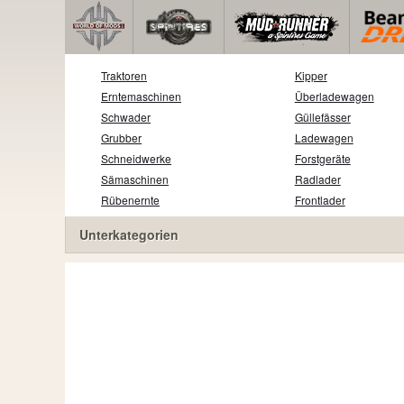
Traktoren
Kipper
Erntemaschinen
Überladewagen
Schwader
Güllefässer
Grubber
Ladewagen
Schneidwerke
Forstgeräte
Sämaschinen
Radlader
Rübenernte
Frontlader
Unterkategorien