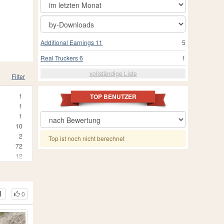
Additional Earnings 11
5
Real Truckers 6
1
vollständige Liste
Filter
1
TOP BENUTZER
1
1
10
2
Top ist noch nicht berechnet
72
12
3
25
24
0
3
1
210