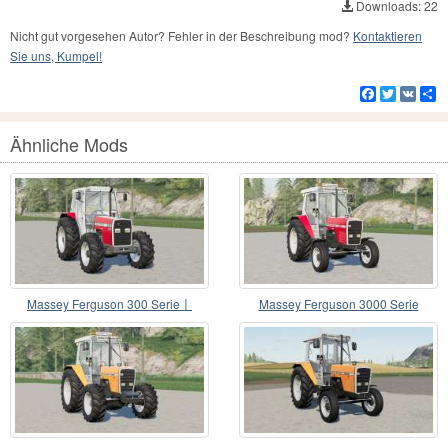
Downloads: 22
Nicht gut vorgesehen Autor? Fehler in der Beschreibung mod?
Kontaktieren
Sie uns, Kumpel!
Facebook
Twitter
VK
Te
Ähnliche Mods
Massey Ferguson 300 Serie〡
Massey Ferguson 3000 Serie
Engine Auswahl