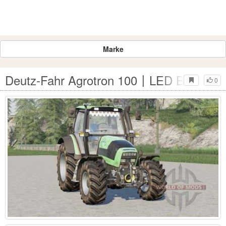
Marke
Deutz-Fahr Agrotron 100〡LED Bar auf da
0