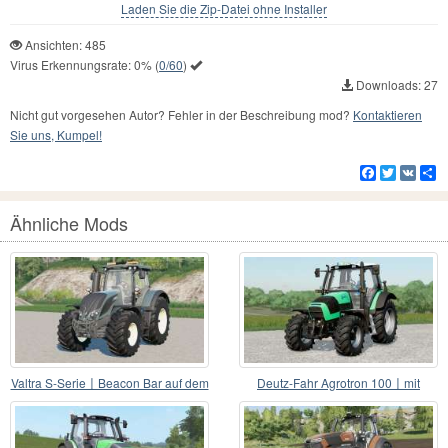
Laden Sie die Zip-Datei ohne Installer
Ansichten: 485
Virus Erkennungsrate:
0%
(
0/60
)
Downloads: 27
Nicht gut vorgesehen Autor? Fehler in der Beschreibung mod?
Kontaktieren
Sie uns, Kumpel!
Facebook
Twitter
VK
Te
Ähnliche Mods
Valtra S-Serie〡Beacon Bar auf dem
Deutz-Fahr Agrotron 100〡mit
Dach hinzugefü
weißem Dach