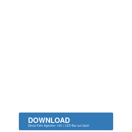
DOWNLOAD
Deutz-Fahr Agrotron 100〡LED Bar auf dach