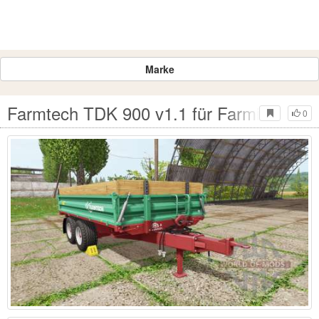
Marke
Farmtech TDK 900 v1.1 für Farming Simu
0