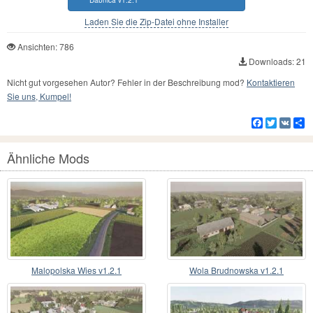
Dabnica v1.2.1
Laden Sie die Zip-Datei ohne Installer
Ansichten: 786
Downloads: 21
Nicht gut vorgesehen Autor? Fehler in der Beschreibung mod?
Kontaktieren
Sie uns, Kumpel!
Facebook
Twitter
VK
Te
Ähnliche Mods
Malopolska Wies v1.2.1
Wola Brudnowska v1.2.1