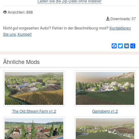
Laden Sie die Zip-Datei ohne Installer
Ansichten: 898
Downloads: 37
Nicht gut vorgesehen Autor? Fehler in der Beschreibung mod?
Kontaktieren
Sie uns, Kumpel!
Facebook
Twitter
VK
Te
Ähnliche Mods
The Old Stream Farm v1.2
Gamsberg v1.2