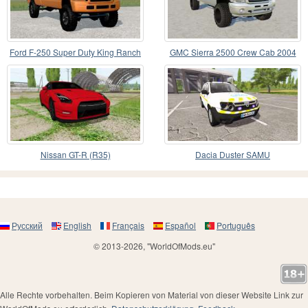
Ford F-250 Super Duty King Ranch
GMC Sierra 2500 Crew Cab 2004
Crew Cab 2004
Nissan GT-R (R35)
Dacia Duster SAMU
Русский
English
Français
Español
Português
© 2013-2026, "WorldOfMods.eu"
Alle Rechte vorbehalten. Beim Kopieren von Material von dieser Website Link zur