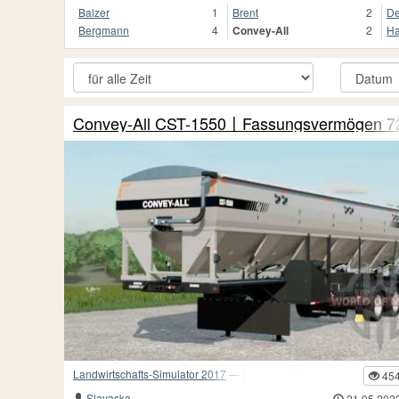
Balzer
1
Brent
2
D
Bergmann
4
Convey-All
2
H
Convey-All CST-1550〡Fassungsvermögen 7
Landwirtschafts-Simulator 2017
—
Überladewagen
45
Slavaska
21.05.202