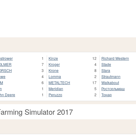
strower
1
Kinze
12
Richard Western
OLMER
7
Kroger
4
Stade
ORSCH
3
Krone
8
Stara
awe
4
Lomma
2
Strautmann
&M
6
METALTECH
17
Walkabout
n
1
Meridian
5
Ростсельмаш
hn Deere
1
Peruzzo
2
Тонар
Farming Simulator 2017