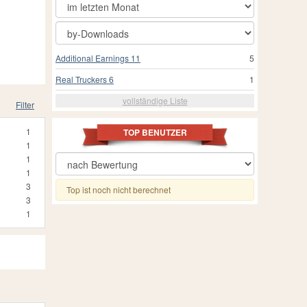
Additional Earnings 11
5
Real Truckers 6
1
vollständige Liste
Filter
1
TOP BENUTZER
1
1
1
3
Top ist noch nicht berechnet
3
1