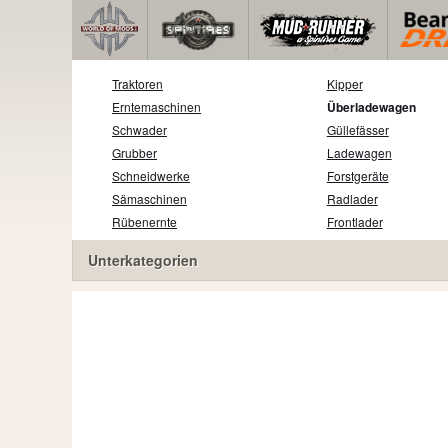
Traktoren
Kipper
Erntemaschinen
Überladewagen
Schwader
Güllefässer
Grubber
Ladewagen
Schneidwerke
Forstgeräte
Sämaschinen
Radlader
Rübenernte
Frontlader
Unterkategorien