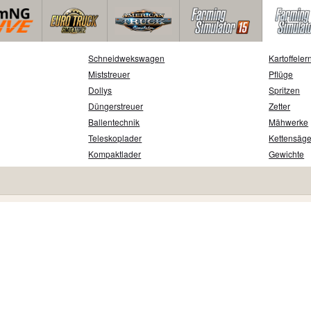
Schneidwekswagen
Kartoffeler
Miststreuer
Pflüge
Dollys
Spritzen
Düngerstreuer
Zetter
Ballentechnik
Mähwerke
Teleskoplader
Kettensäg
Kompaktlader
Gewichte