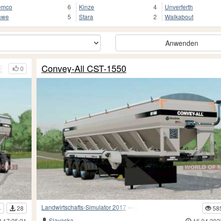
emco
6
Kinze
4
Unverferth
awe
5
Stara
2
Walkabout
Anwenden
2 m³
Convey-All CST-1550
0
Landwirtschafts-Simulator 2017
—
Überladewagen
4
28
58
Slavaska
2 17:25:21
16.04.202