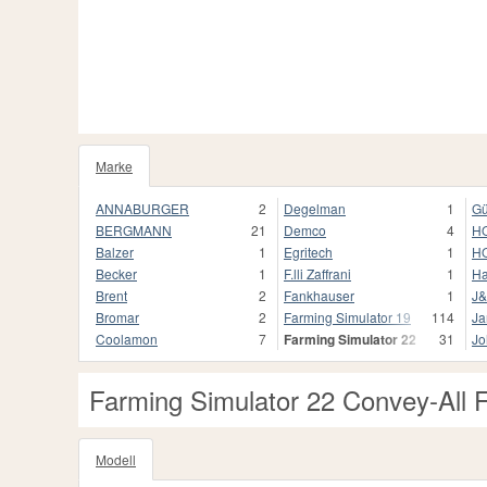
Marke
14
ANNABURGER
2
Degelman
1
Gü
BERGMANN
21
Demco
4
H
Balzer
1
Egritech
1
H
Becker
1
F.lli Zaffrani
1
H
Brent
2
Fankhauser
1
J
Bromar
2
Farming Simulator 19
114
Ja
Coolamon
7
Farming Simulator 22
31
Jo
Farming Simulator 22 Convey-All 
Modell