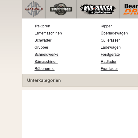
Traktoren
Kipper
Erntemaschinen
Überladewagen
Schwader
Güllefässer
Grubber
Ladewagen
Schneidwerke
Forstgeräte
Sämaschinen
Radlader
Rübenernte
Frontlader
Unterkategorien