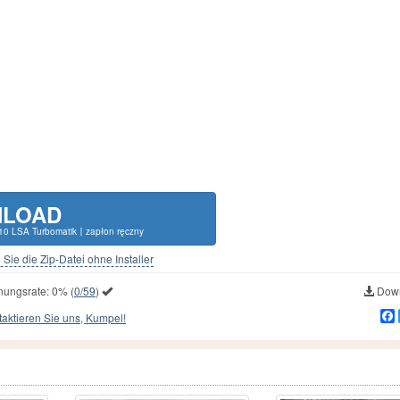
LOAD
10 LSA Turbomatik〡zapłon ręczny
Sie die Zip-Datei ohne Installer
nungsrate:
0%
(
0/59
)
Down
aktieren Sie uns, Kumpel!