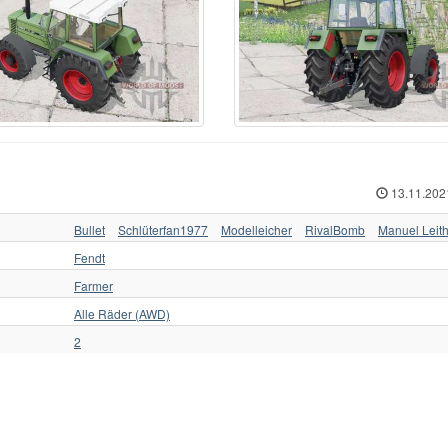
ABA
44
Zetor
216
Т
kovica
11
Zetor 4011
1
ТЛТ
sant
1
Zetor 16145 Turbo
1
ТТ
form
6
Andere
4
ХЗТСШ
nault
86
Агромаш
1
ХТА
ame
95
Беларус
66
ХТЗ
hluter
32
ВМТЗ
3
ЧЗПТ
oda
5
ВТ
5
ЧТЗ
eyr
160
ВТЗ
20
ЮМЗ
ore
1
ДТ
36
ЮМЗ 6
13.11.202
3
Bullet
Schlüterfan1977
Modelleicher
RivalBomb
Manuel Leit
Fendt
Farmer
Alle Räder (AWD)
2