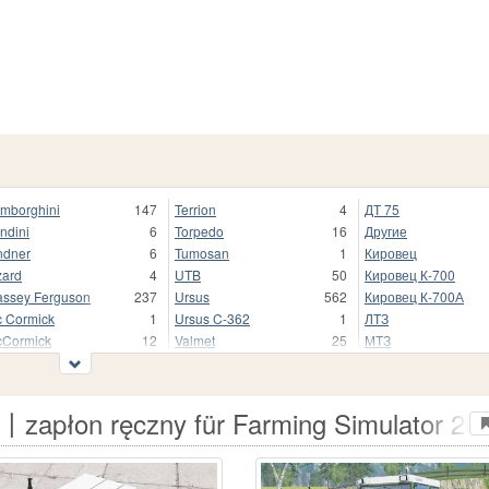
mborghini
147
Terrion
4
ДТ 75
ndini
6
Torpedo
16
Другие
ndner
6
Tumosan
1
Кировец
zard
4
UTB
50
Кировец К-700
ssey Ferguson
237
Ursus
562
Кировец К-700А
 Cormick
1
Ursus C-362
1
ЛТЗ
Cormick
12
Valmet
25
МТЗ
rcedes-Benz
52
Valtra
41
МТЗ-80
ller
1
Versatile
8
ПЭА
w Holland
788
Volvo
1
С
〡zapłon ręczny für Farming Simulator 20
iver
3
White
1
СХТЗ
squali
2
XT
5
Слобожанец
stenBully
1
Xetrion
1
Сталинец