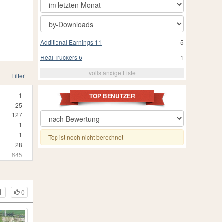
Additional Earnings 11
5
Real Truckers 6
1
vollständige Liste
Filter
1
TOP BENUTZER
25
127
1
1
Top ist noch nicht berechnet
28
645
2
2
1
15
0
1
5
1