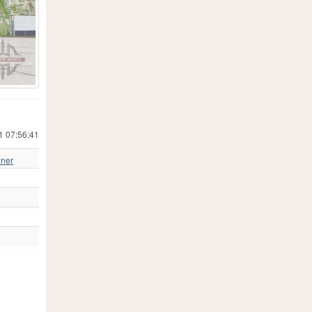
110
1
3
2
6
177
1
1
107
1
1 07:56:41
hner