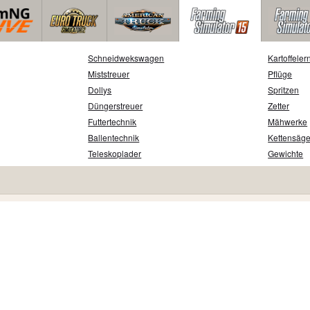
Schneidwekswagen
Kartoffeler
Miststreuer
Pflüge
Dollys
Spritzen
Düngerstreuer
Zetter
Futtertechnik
Mähwerke
Ballentechnik
Kettensäg
Teleskoplader
Gewichte