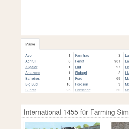
Marke
Aebi
1
Farmtrac
3
La
Agrifull
6
Fendt
901
La
Allgaier
1
Fiat
97
Li
Amazone
1
Fiatagri
2
Li
Barreiros
1
Ford
69
Ma
Big Bud
10
Fordson
3
Mc
Buhrer
25
Fortschritt
50
Mc
CBT
1
HTZ
1
Me
CLAAS
321
Hoftraktor
2
Mu
Cararro
1
Huerlimann
5
Ne
International 1455 für Farming Sim
Case IH
809
Hurlimann
67
Ol
Caterpillar
22
IHC
46
Pa
Challenger
24
IMR
2
Pi