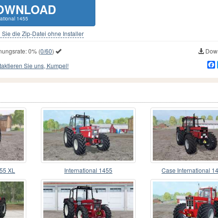
OWNLOAD
national 1455
Sie die Zip-Datei ohne Installer
nungsrate:
0%
(
0/60
)
Down
aktieren Sie uns, Kumpel!
455 XL
International 1455
Case International 1