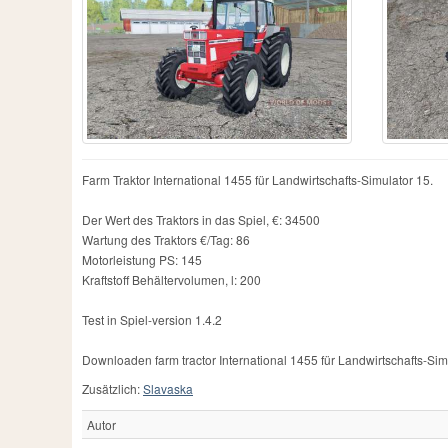
Chamberlain
2
IMT
76
R
County
1
JCB
130
Ra
Daten
1
John
1
Ra
David Brown
7
John Deere
1282
Re
Deutz-Fahr
467
John Deere 6930 Premiꭒm
1
Re
Dutra
6
John Deere 7830
1
S
Ebro
1
John Deere 7930
1
Sc
Eicher
14
Koppl
1
Sk
Famulus
4
Kramer
9
St
Farm Traktor International 1455 für Landwirtschafts-Simulator 15.
Farmall
22
Krone
1
St
Farming Simulator 15
3
Kubota
4
T
Der Wert des Traktors in das Spiel, €: 34500
Wartung des Traktors €/Tag: 86
Motorleistung PS: 145
Kraftstoff Behältervolumen, l: 200
Test in Spiel-version 1.4.2
Downloaden farm tractor International 1455 für Landwirtschafts-Simu
Zusätzlich:
Slavaska
Autor