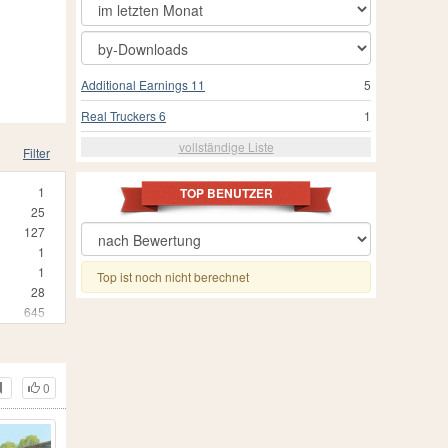
Additional Earnings 11
5
Real Truckers 6
1
vollständige Liste
Filter
1
TOP BENUTZER
25
127
1
1
Top ist noch nicht berechnet
28
645
2
2
1
0
1
5
1