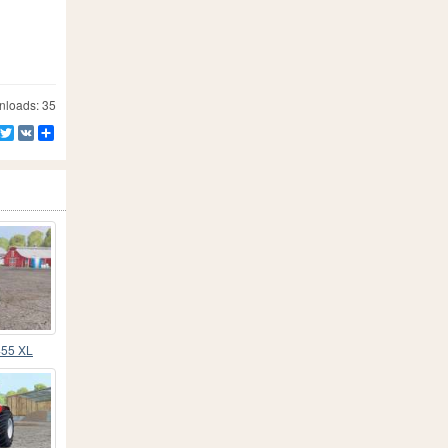
loads: 35
Facebook
Twitter
VK
Teilen
455 XL