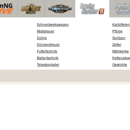
Schneidwekswagen
Kartoffeler
Miststreuer
Pflüge
Dollys
Spritzen
Düngerstreuer
Zetter
Futtertechnik
Mähwerke
Ballentechnik
Kettensäg
Teleskoplader
Gewichte