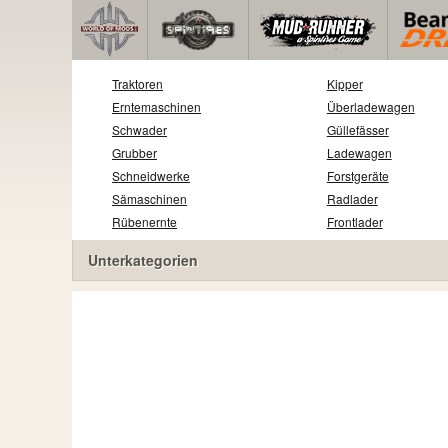
Traktoren
Kipper
Erntemaschinen
Überladewagen
Schwader
Güllefässer
Grubber
Ladewagen
Schneidwerke
Forstgeräte
Sämaschinen
Radlader
Rübenernte
Frontlader
Unterkategorien