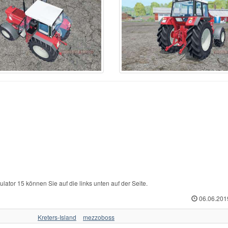
ABA
44
Zetor
216
Т
kovica
11
Zetor 4011
1
ТЛТ
sant
1
Zetor 16145 Turbo
1
ТТ
form
6
Andere
4
ХЗТСШ
nault
86
Агромаш
1
ХТА
ame
95
Беларус
66
ХТЗ
hluter
32
ВМТЗ
3
ЧЗПТ
oda
5
ВТ
5
ЧТЗ
eyr
160
ВТЗ
20
ЮМЗ
ore
1
ДТ
36
ЮМЗ 6
3
lator 15 können Sie auf die links unten auf der Seite.
06.06.201
Kreters-Island
mezzoboss