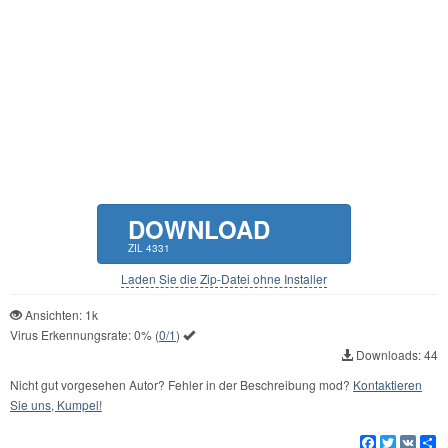
DOWNLOAD
ZIL 4331
Laden Sie die Zip-Datei ohne Installer
Ansichten: 1k
Virus Erkennungsrate:
0%
(
0/1
)
Downloads: 44
Nicht gut vorgesehen Autor? Fehler in der Beschreibung mod?
Kontaktieren
Sie uns, Kumpel!
Facebook
Twitter
VK
Te