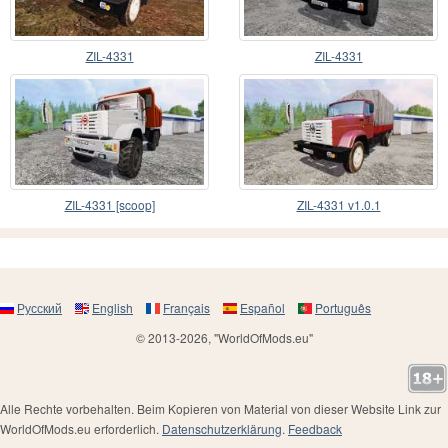
ZIL-4331
ZIL-4331
ZIL-4331 [scoop]
ZIL-4331 v1.0.1
Русский
English
Français
Español
Português
© 2013-2026, "WorldOfMods.eu"
Alle Rechte vorbehalten. Beim Kopieren von Material von dieser Website Link zur
WorldOfMods.eu erforderlich.
Datenschutzerklärung
.
Feedback