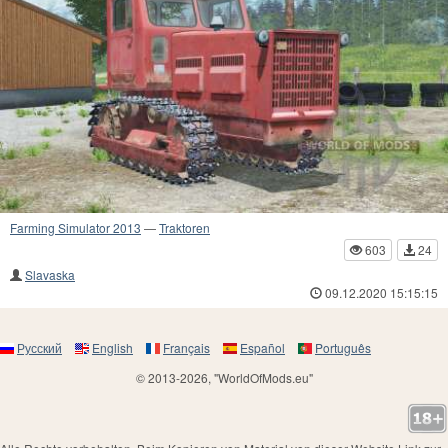
Farming Simulator 2013
—
Traktoren
603
24
Slavaska
09.12.2020 15:15:15
Русский
English
Français
Español
Português
© 2013-2026, "WorldOfMods.eu"