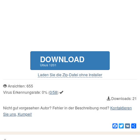
DOWNLOAD
Ursus 1201
Laden Sie die Zip-Datei ohne Installer
Ansichten: 655
Virus Erkennungsrate:
0%
(
0/58
)
Downloads: 21
Nicht gut vorgesehen Autor? Fehler in der Beschreibung mod?
Kontaktieren
Sie uns, Kumpel!
Facebook
Twitter
VK
Te