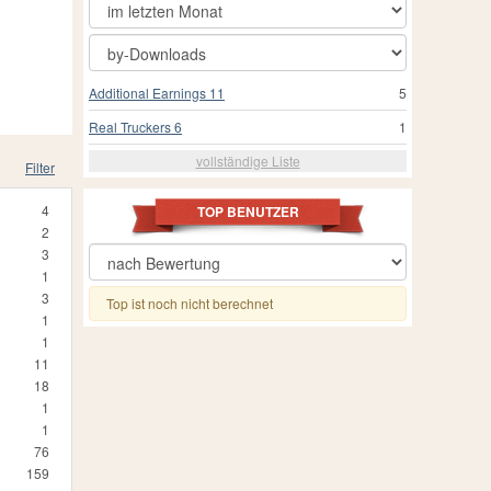
Additional Earnings 11
5
Real Truckers 6
1
vollständige Liste
Filter
4
TOP BENUTZER
2
3
1
3
Top ist noch nicht berechnet
1
1
11
18
1
1
76
159