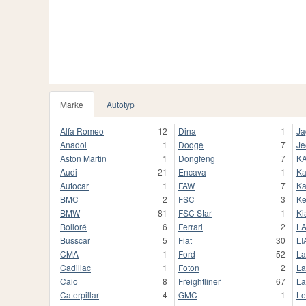
Marke
Autotyp
Alfa Romeo
12
Dina
1
Ja
Anadol
1
Dodge
7
Je
Aston Martin
1
Dongfeng
7
K
Audi
21
Encava
1
Ka
Autocar
1
FAW
7
Ka
BMC
2
FSC
3
Ke
BMW
81
FSC Star
1
Ki
Bolloré
6
Ferrari
2
L
Busscar
5
Fiat
30
LI
CMA
1
Ford
52
La
Cadillac
1
Foton
2
La
Caio
8
Freightliner
67
La
Caterpillar
4
GMC
1
Le