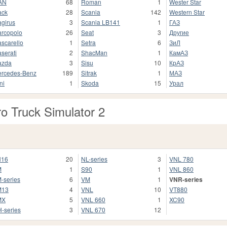
AN
68
Roman
1
Wester Star
ack
28
Scania
142
Western Star
girus
3
Scania LB141
1
ГАЗ
rcopolo
26
Seat
3
Другие
scarello
1
Setra
6
ЗиЛ
serati
2
ShacMan
1
КамАЗ
azda
3
Sisu
10
КрАЗ
rcedes-Benz
189
Sitrak
1
МАЗ
ni
1
Skoda
15
Урал
ro Truck Simulator 2
H16
20
NL-series
3
VNL 780
M
1
S90
1
VNL 860
-series
6
VM
1
VNR-series
M13
4
VNL
10
VT880
MX
5
VNL 660
1
XC90
-series
3
VNL 670
12