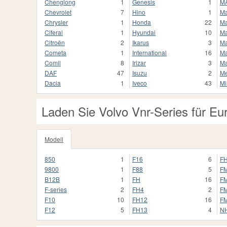
Chenglong
1
Genesis
1
M
Chevrolet
7
Hino
1
M
Chrysler
1
Honda
22
Ma
Ciferal
1
Hyundai
10
Ma
Citroën
2
Ikarus
3
Ma
Cometa
1
International
16
Ma
Comil
8
Irizar
3
M
DAF
47
Isuzu
2
Me
Dacia
1
Iveco
43
Mi
Laden Sie Volvo Vnr-Series für Eu
Modell
850
1
F16
6
F
9800
1
F88
5
F
B12B
1
FH
16
FM
F-series
2
FH4
2
F
F10
10
FH12
16
F
F12
5
FH13
4
NH