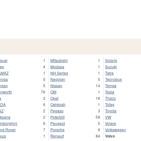
guar
1
Mitsubishi
1
Solaris
ep
4
Modasa
1
Suzuki
AMAZ
1
NH Series
1
Tatra
rosa
5
Neoplan
5
Tecnobus
rsan
5
Nissan
14
Temsa
nworth
76
OM
1
Tesla
a
3
Opel
18
Thaco
ADA
6
Oshkosh
1
Tofaş
AZ
2
Pegaso
3
Toyota
ksana
2
Peterbilt
59
VW
mborghini
6
Peugeot
5
Volare
nd Rover
7
Porsche
9
Volkswagen
xus
1
Renault
84
Volvo