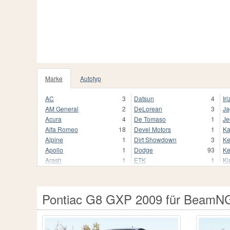
Marke
Autotyp
AC
3
Datsun
4
Iri
AM General
2
DeLorean
3
Ja
Acura
4
De Tomaso
1
Je
Alfa Romeo
18
Devel Motors
1
Ka
Alpine
1
Dirt Showdown
3
Ke
Apollo
1
Dodge
93
Ke
Arash
1
ETK
1
Ki
Aston Martin
17
FSO
7
Ko
Audi
124
Ferrari
55
L
Auriga
1
Fiat
38
La
Pontiac G8 GXP 2009 für BeamNG
Aurus
3
Fisker
2
La
Autozam
1
FlatOut
5
La
BAC
2
Fleetwood
1
Le