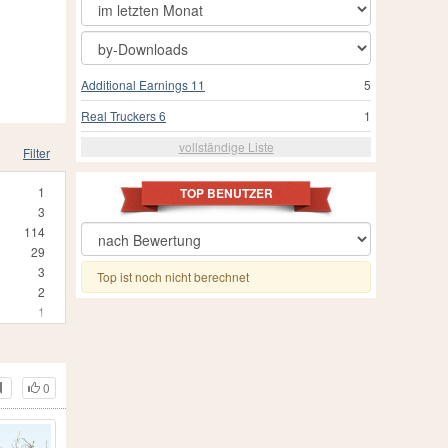
Additional Earnings 11
5
Real Truckers 6
1
vollständige Liste
Filter
1
TOP BENUTZER
3
114
29
3
Top ist noch nicht berechnet
2
1
5
1
2
0
2
55
1