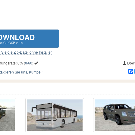
OWNLOAD
iac G8 GXP 2009
Sie die Zip-Datei ohne Installer
nungsrate:
0%
(
0/60
)
Down
aktieren Sie uns, Kumpel!