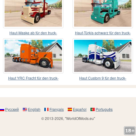
Haut-Maske ab für den truck-
Haut-Türkis-schwarz für den truck-
Peterbilt 389
Peterbilt 389
Haut YRC Fracht für den truck-
Haut Custom 9 für den truck-
Peterbilt 389
Peterbilt 389
Русский
English
Français
Español
Português
© 2013-2026, "WorldOfMods.eu"