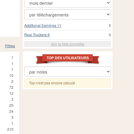
Additional Earnings 11
5
Real Truckers 6
0
Voir la liste complète
Filtres
1
TOP DES UTILISATEURS
1
1
10
2
Top n'est pas encore calculé
72
12
3
25
24
3
1
210