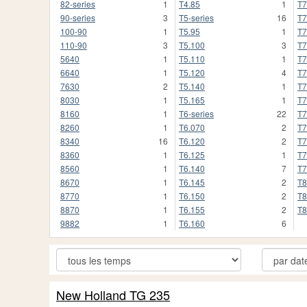
82-series
1
T4.85
1
T7
90-series
3
T5-series
16
T7
100-90
1
T5.95
1
T7
110-90
3
T5.100
3
T7
5640
1
T5.110
1
T7
6640
1
T5.120
4
T7
7630
2
T5.140
1
T7
8030
1
T5.165
1
T7
8160
1
T6-series
22
T7
8260
1
T6.070
2
T7
8340
16
T6.120
2
T7
8360
1
T6.125
1
T7
8560
1
T6.140
7
T7
8670
1
T6.145
2
T8
8770
1
T6.150
2
T8
8870
1
T6.155
2
T8
9882
1
T6.160
6
New Holland TG 235