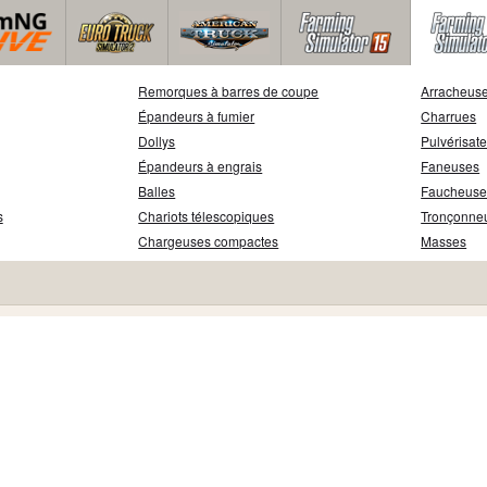
Remorques à barres de coupe
Arracheuse
Épandeurs à fumier
Charrues
Dollys
Pulvérisat
Épandeurs à engrais
Faneuses
Balles
Faucheuse
s
Chariots télescopiques
Tronçonne
Chargeuses compactes
Masses