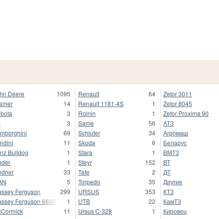
hn Deere
1095
Renault
64
Zetor 3011
amer
14
Renault 1181-4S
1
Zetor 8045
bota
3
Rolnin
1
Zetor Proxima 90
S
3
Same
56
АТЗ
mborghini
69
Schluter
34
Агромаш
ndini
11
Skoda
6
Беларус
nz Bulldog
1
Stara
1
ВМТЗ
nder
1
Steyr
152
ВТ
ndner
33
Tafe
2
ДТ
AN
5
Torpedo
35
Другие
ssey Ferguson
299
URSUS
353
КТЗ
ssey Ferguson 6600
1
UTB
22
КамТЗ
Cormick
11
Ursus C-328
1
Кировец