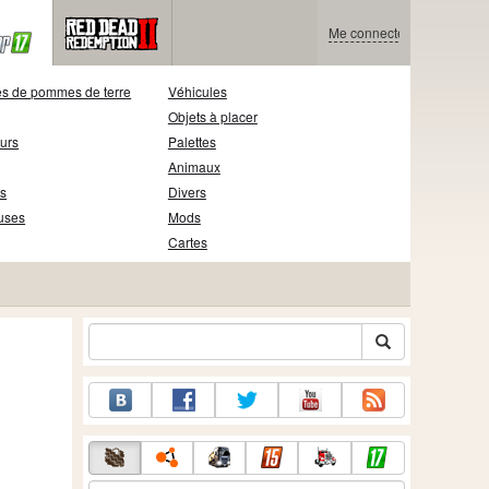
Me connecter
s de pommes de terre
Véhicules
Objets à placer
eurs
Palettes
Animaux
s
Divers
uses
Mods
Cartes