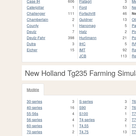
Case IH
606
Fiatagri
3
Me
Caterpillar
1
Ford
53
Ne
Challenger
111
Fortschritt
46
Ne
Chamberlain
2
Guldner
13
Ol
County
1
Hanomag
5
Pa
Deutz
7
Hatz
2
Pi
Deutz-Fahr
398
Hurlimann
21
Po
Dutra
3
IHC
5
R
Eicher
15
IMT
92
Ra
JCB
113
Re
New Holland Tg235 Farming Simul
Modèle
30-series
3
S-series
3
T6
40-series
16
S90
2
T6
55-56s
4
S100
1
T7
56-series
4
T4-series
2
T7
60-series
1
T4.55
1
T7
70-series
2
T4.75
13
T7