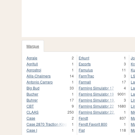
Marque
1020
Agrale
2
Erkunt
1
Jo
Agrifull
1
Escorts
3
Kr
Agrostroj
1
Famulus
11
Ku
Allis-Chalmers
14
FarmTrac
3
L
Antonio Carraro
1
Farmall
17
La
Big Bud
33
Farming Simulator 17
4
La
Bucher
1
Farming Simulator 19
9001
La
Buhrer
17
Farming Simulator 19.
3
Li
CBT
9
Farming Simulator 22
1680
Li
CLAAS
250
Farming Simulator 22.
1
M
Case
2
Fendt
837
Ma
Case 2870 Traction King
1
Fendt Favorit 800
1
Ma
Case I
1
Fiat
118
Mc