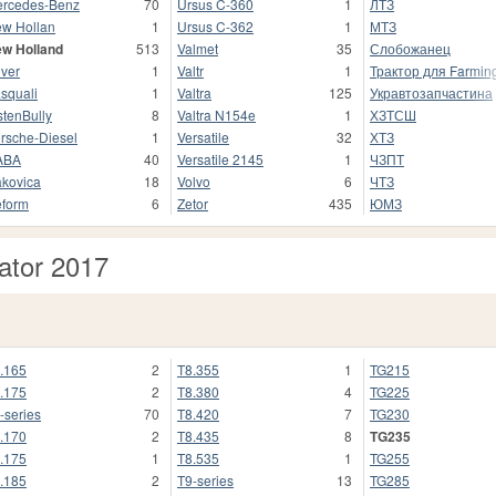
rcedes-Benz
70
Ursus C-360
1
ЛТЗ
w Hollan
1
Ursus C-362
1
МТЗ
w Holland
513
Valmet
35
Слобожанец
iver
1
Valtr
1
Трактор для Farming
squali
1
Valtra
125
Укравтозапчастина
stenBully
8
Valtra N154e
1
ХЗТСШ
rsche-Diesel
1
Versatile
32
ХТЗ
ABA
40
Versatile 2145
1
ЧЗПТ
kovica
18
Volvo
6
ЧТЗ
form
6
Zetor
435
ЮМЗ
ator 2017
.165
2
T8.355
1
TG215
.175
2
T8.380
4
TG225
-series
70
T8.420
7
TG230
.170
2
T8.435
8
TG235
.175
1
T8.535
1
TG255
.185
2
T9-series
13
TG285