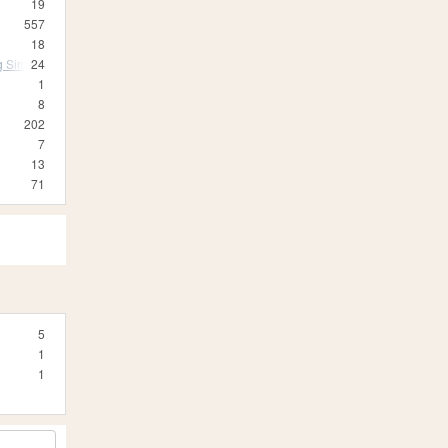
19
557
18
 Simulator 19
24
1
8
202
7
13
71
5
1
1