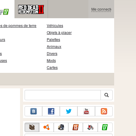
Me connecter
s de pommes de terre
Véhicules
Objets à placer
eurs
Palettes
Animaux
s
Divers
uses
Mods
Cartes