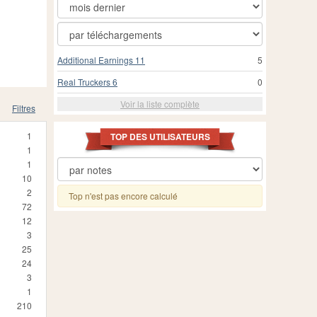
Additional Earnings 11
5
Real Truckers 6
0
Voir la liste complète
Filtres
1
TOP DES UTILISATEURS
1
1
10
2
Top n'est pas encore calculé
72
12
3
25
24
3
1
210