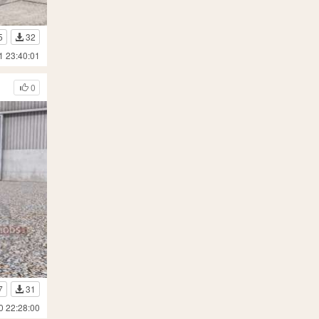
5
32
1 23:40:01
0
7
31
0 22:28:00