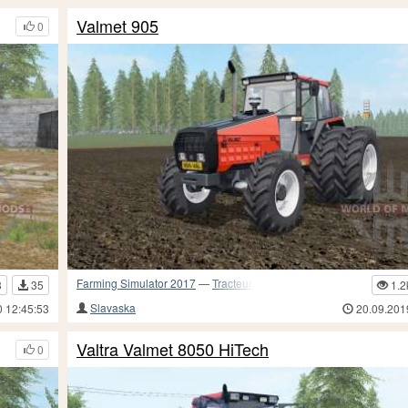
Valmet 905
0
Farming Simulator 2017
—
Tracteurs
3
35
1.2
Slavaska
0 12:45:53
20.09.201
Valtra Valmet 8050 HiTech
0