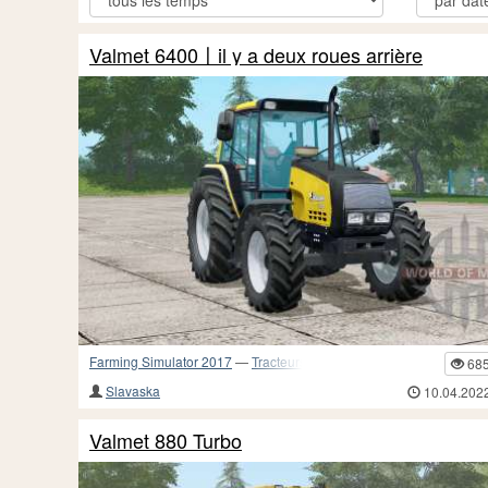
Valmet 6400〡il y a deux roues arrière
Farming Simulator 2017
—
Tracteurs
68
Slavaska
10.04.202
Valmet 880 Turbo