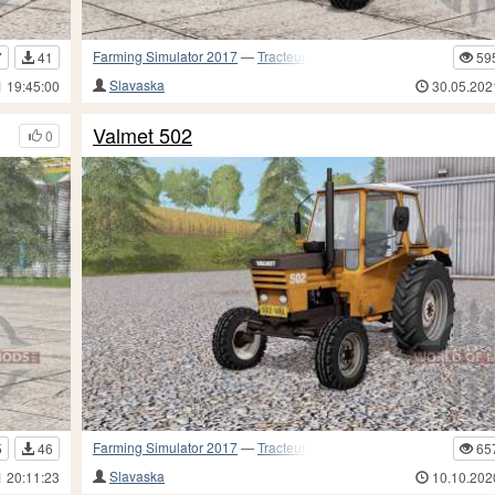
Farming Simulator 2017
—
Tracteurs
7
41
59
Slavaska
1 19:45:00
30.05.202
Valmet 502
0
Farming Simulator 2017
—
Tracteurs
5
46
65
Slavaska
1 20:11:23
10.10.202