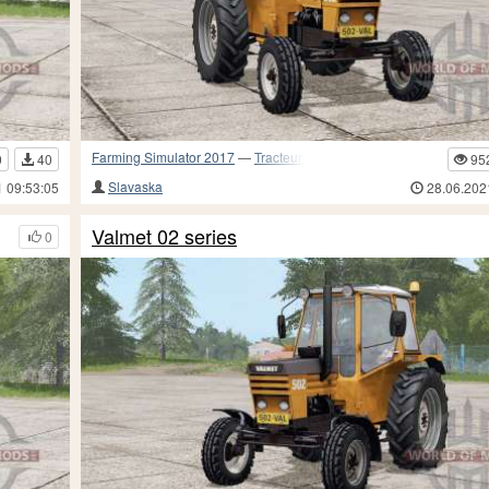
Farming Simulator 2017
—
Tracteurs
0
40
95
Slavaska
1 09:53:05
28.06.202
Valmet 02 series
0