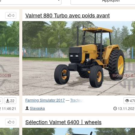
Valmet 880 Turbo avec poids avant
0
Farming Simulator 2017
—
Tracteurs
5
22
47
Slavaska
2 11:46:21
13.11.202
Sélection Valmet 6400〡wheels
0