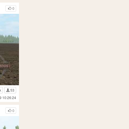
0
k
53
9 10:26:24
0