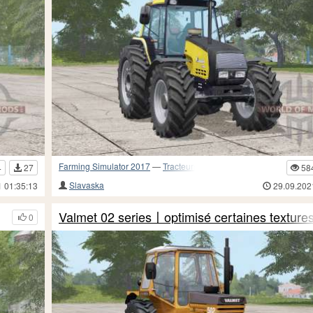
Farming Simulator 2017
—
Tracteurs
4
27
58
Slavaska
1 01:35:13
29.09.202
Valmet 02 series〡optimisé certaines texture
0