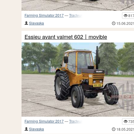
Farming Simulator 2017
—
Tracteurs
81
Slavaska
15.06.202
Essieu avant valmet 602〡movible
Farming Simulator 2017
—
Tracteurs
73
Slavaska
18.05.202