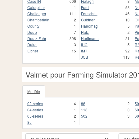
Case IH
606
Fiatagri
3
Me
Caterpillar
1
Ford
53
Ne
Challenger
111
Fortschritt
46
Ne
Chamberlain
2
Guldner
13
Ol
County
1
Hanomag
5
Pa
Deutz
7
Hatz
2
Pi
Deutz-Fahr
398
Hurlimann
21
Po
Dutra
3
IHC
5
R
Eicher
15
IMT
92
Ra
JCB
113
Re
Valmet pour Farming Simulator 20
Modèle
02-series
4
88
2
50
04-series
1
118
3
60
05-series
2
502
3
60
85
1