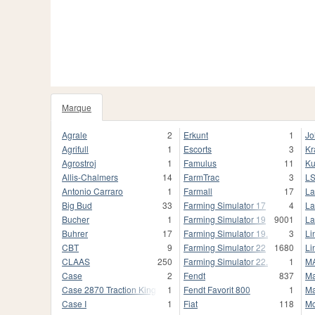
Marque
1020
Agrale
2
Erkunt
1
Jo
Agrifull
1
Escorts
3
Kr
Agrostroj
1
Famulus
11
Ku
Allis-Chalmers
14
FarmTrac
3
L
Antonio Carraro
1
Farmall
17
La
Big Bud
33
Farming Simulator 17
4
La
Bucher
1
Farming Simulator 19
9001
La
Buhrer
17
Farming Simulator 19.
3
Li
CBT
9
Farming Simulator 22
1680
Li
CLAAS
250
Farming Simulator 22.
1
M
Case
2
Fendt
837
Ma
Case 2870 Traction King
1
Fendt Favorit 800
1
Ma
Case I
1
Fiat
118
Mc