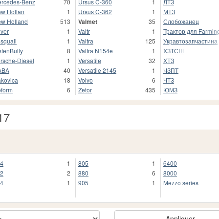
rcedes-Benz
70
Ursus C-360
1
ЛТЗ
w Hollan
1
Ursus C-362
1
МТЗ
w Holland
513
Valmet
35
Слобожанец
iver
1
Valtr
1
Трактор для Farming
squali
1
Valtra
125
Укравтозапчастина
stenBully
8
Valtra N154e
1
ХЗТСШ
rsche-Diesel
1
Versatile
32
ХТЗ
ABA
40
Versatile 2145
1
ЧЗПТ
kovica
18
Volvo
6
ЧТЗ
form
6
Zetor
435
ЮМЗ
17
4
1
805
1
6400
2
2
880
6
8000
4
1
905
1
Mezzo series
Appliquer