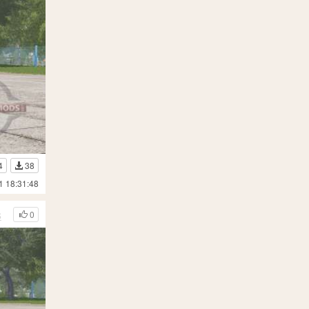
4
38
1 18:31:48
s
0