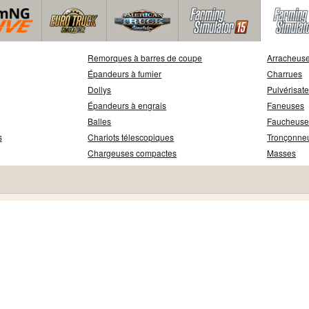
Remorques à barres de coupe
Arracheuse
Épandeurs à fumier
Charrues
Dollys
Pulvérisat
Épandeurs à engrais
Faneuses
Balles
Faucheuse
s
Chariots télescopiques
Tronçonne
Chargeuses compactes
Masses