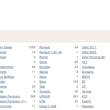
hn Deere
1095
Renault
64
Zetor 3011
amer
14
Renault 1181-4S
1
Zetor 8045
bota
3
Rolnin
1
Zetor Proxima 90
S
3
Same
56
АТЗ
mborghini
69
Schluter
34
Агромаш
ndini
11
Skoda
6
Беларус
nz Bulldog
1
Stara
1
ВМТЗ
nder
1
Steyr
152
ВТ
ndner
33
Tafe
2
ДТ
AN
5
Torpedo
35
Другие
ssey Ferguson
299
URSUS
353
КТЗ
ssey Ferguson 6600
1
UTB
22
КамТЗ
Cormick
11
Ursus C-328
1
Кировец