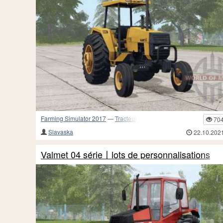
Farming Simulator 2017
—
Tracteurs
70
Slavaska
22.10.202
Valmet 04 série〡lots de personnalisations