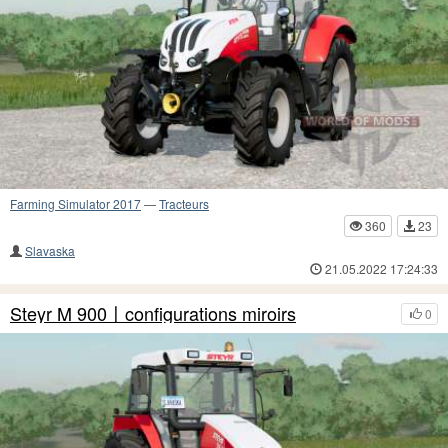
Farming Simulator 2017
—
Tracteurs
360
23
Slavaska
21.05.2022 17:24:33
Steyr M 900〡configurations miroirs
0