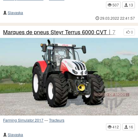
507
13
Slavaska
29.03.2022 22:41:57
Marques de pneus Steyr Terrus 6000 CVT〡7
0
Farming Simulator 2017
—
Tracteurs
412
16
Slavaska