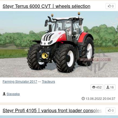
Steyr Terrus 6000 CVT〡wheels sélection
0
Farming Simulator 2017
—
Tracteurs
452
16
Slavaska
13.06.2022 20:04:37
Steyr Profi 4105〡various front loader consoles
0