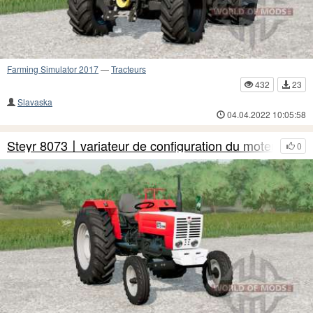
Farming Simulator 2017
—
Tracteurs
432
23
Slavaska
04.04.2022 10:05:58
Steyr 8073〡variateur de configuration du moteur
0