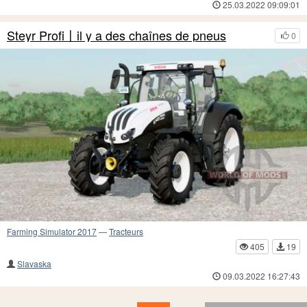
25.03.2022 09:09:01
Steyr Profi〡il y a des chaînes de pneus
0
Farming Simulator 2017
—
Tracteurs
405
19
Slavaska
09.03.2022 16:27:43
2
1