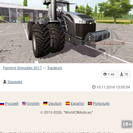
Farming Simulator 2017
—
Tracteurs
1.4k
76
Slavaska
10.11.2016 13:05:54
Русский
English
Deutsch
Español
Português
© 2013-2026, "WorldOfMods.eu"