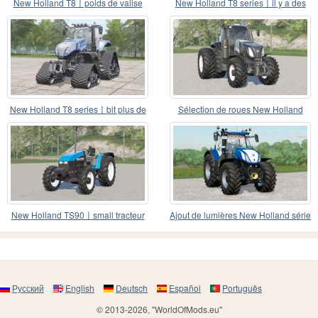
New Holland T8〡poids de valise
New Holland T8 series〡il y a des
configurable
chenilles en ca
New Holland T8 series〡bit plus de
Sélection de roues New Holland
puissance
série T8
New Holland TS90〡small tracteur
Ajout de lumières New Holland série
de 90 ch
T7〡top
Русский
English
Deutsch
Español
Português
© 2013-2026, "WorldOfMods.eu"