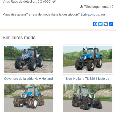
Virus Ratio de détection:
0%
(
0/55
)
Téléchargements: 19
Mauvaise auteur? erreur de mode dans la description?
Écrivez-nous, ami!
Facebook
Twitter
VK
Pa
Similaires mods
Ouverture de la série New Holland
New Holland T8.320〡lecte de
T8〡bonnet
puissance