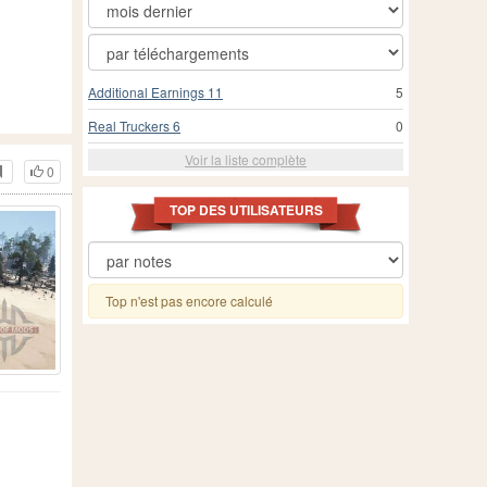
Additional Earnings 11
5
Real Truckers 6
0
Voir la liste complète
0
TOP DES UTILISATEURS
Top n'est pas encore calculé