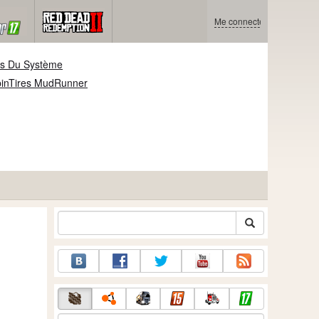
Me connecter
es Du Système
pinTires MudRunner