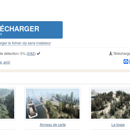
LÉCHARGER
18
rger le fichier zip sans installeur
de détection:
0%
(
0/62
)
Télécharg
s, ami!
Anneau de carte
La fosse