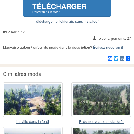
TÉLÉCHARGER
L'hiver dans la forêt
télécharger le fichier zip sans installeur
Vues: 1.4k
Téléchargements: 27
Mauvaise auteur? erreur de mode dans la description?
Écrivez-nous, ami!
Facebook
Twitter
VK
Pa
Similaires mods
La ville dans la forêt
Et de nouveau dans la forêt