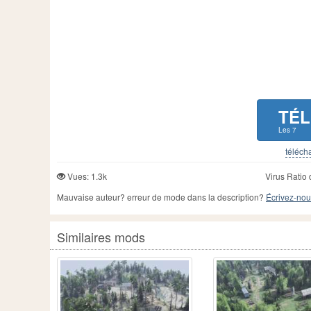
TÉ
Les 7
télécha
Vues: 1.3k
Virus Ratio 
Mauvaise auteur? erreur de mode dans la description?
Écrivez-nou
Similaires mods