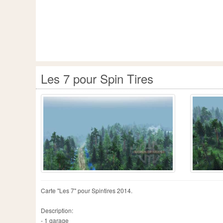
Les 7 pour Spin Tires
Carte "Les 7" pour Spintires 2014.
Description:
- 1 garage