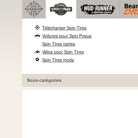
Télécharger Spin Tires
Voitures pour Spin Pneus
Spin Tires cartes
Vélos pour Spin Tires
Spin Tires mods
Sous-catégories