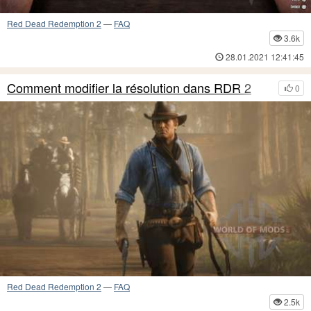
Red Dead Redemption 2
—
FAQ
3.6k
28.01.2021 12:41:45
Comment modifier la résolution dans RDR 2
0
Red Dead Redemption 2
—
FAQ
2.5k