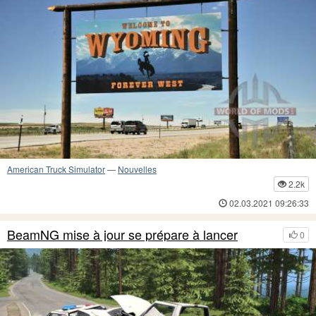
American Truck Simulator
—
Nouvelles
2.2k
02.03.2021 09:26:33
BeamNG mise à jour se prépare à lancer
0