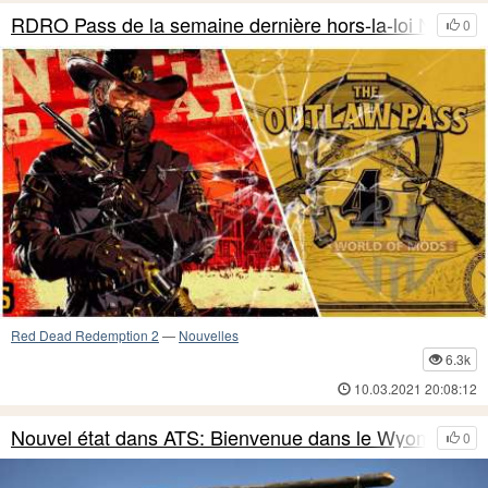
RDRO Pass de la semaine dernière hors-la-loi N4
0
Red Dead Redemption 2
—
Nouvelles
6.3k
10.03.2021 20:08:12
Nouvel état dans ATS: Bienvenue dans le Wyoming
0