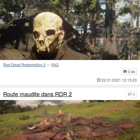
Red Dead Redemption 2
—
FAQ
3.4k
22.01.2021 12:15:20
Route maudite dans RDR 2
0