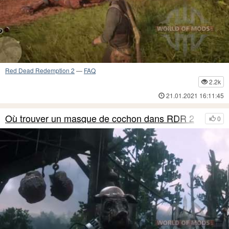
Red Dead Redemption 2
—
FAQ
2.2k
21.01.2021 16:11:45
Où trouver un masque de cochon dans RDR 2
0