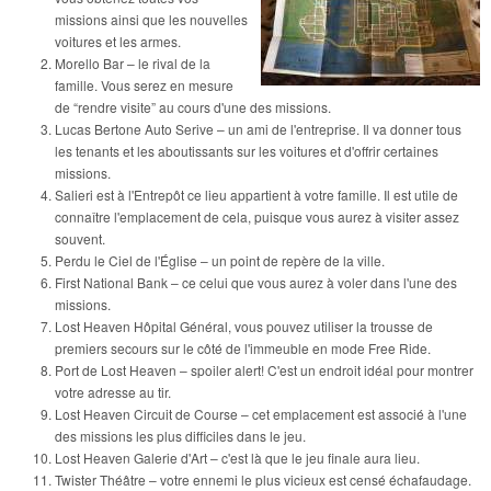
missions ainsi que les nouvelles
voitures et les armes.
Morello Bar – le rival de la
famille. Vous serez en mesure
de “rendre visite” au cours d'une des missions.
Lucas Bertone Auto Serive – un ami de l'entreprise. Il va donner tous
les tenants et les aboutissants sur les voitures et d'offrir certaines
missions.
Salieri est à l'Entrepôt ce lieu appartient à votre famille. Il est utile de
connaître l'emplacement de cela, puisque vous aurez à visiter assez
souvent.
Perdu le Ciel de l'Église – un point de repère de la ville.
First National Bank – ce celui que vous aurez à voler dans l'une des
missions.
Lost Heaven Hôpital Général, vous pouvez utiliser la trousse de
premiers secours sur le côté de l'immeuble en mode Free Ride.
Port de Lost Heaven – spoiler alert! C'est un endroit idéal pour montrer
votre adresse au tir.
Lost Heaven Circuit de Course – cet emplacement est associé à l'une
des missions les plus difficiles dans le jeu.
Lost Heaven Galerie d'Art – c'est là que le jeu finale aura lieu.
Twister Théâtre – votre ennemi le plus vicieux est censé échafaudage.